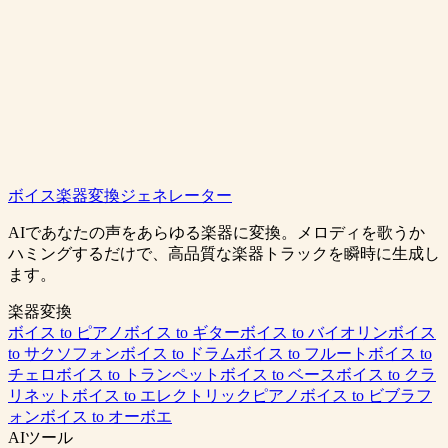
ボイス楽器変換ジェネレーター
EDMを無料生成
料金を見る
AIであなたの声をあらゆる楽器に変換。メロディを歌うか
ハミングするだけで、高品質な楽器トラックを瞬時に生成し
ます。
楽器変換
ボイス to ピアノ
ボイス to ギター
ボイス to バイオリン
ボイス
to サクソフォン
ボイス to ドラム
ボイス to フルート
ボイス to
チェロ
ボイス to トランペット
ボイス to ベース
ボイス to クラ
リネット
ボイス to エレクトリックピアノ
ボイス to ビブラフ
ォン
ボイス to オーボエ
AIツール