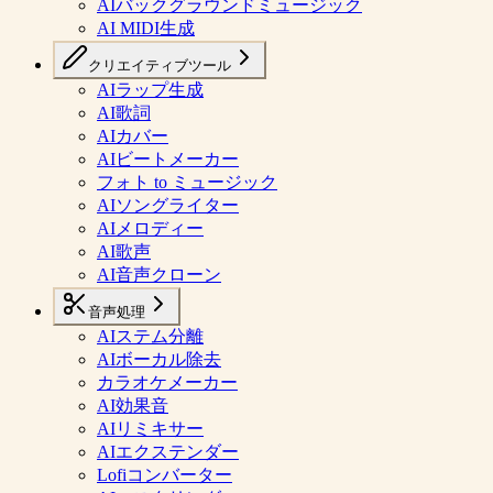
AIバックグラウンドミュージック
AI MIDI生成
クリエイティブツール
AIラップ生成
AI歌詞
AIカバー
AIビートメーカー
フォト to ミュージック
AIソングライター
AIメロディー
AI歌声
AI音声クローン
音声処理
AIステム分離
AIボーカル除去
カラオケメーカー
AI効果音
AIリミキサー
AIエクステンダー
Lofiコンバーター