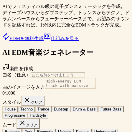
AIでフェスティバル級の電子ダンスミュージックを作成。
ディープハウスからダブステップ、トランスからテクノ、ド
ラムンベースからフューチャーベースまで。お望みのサウン
ドを記述すれば、1分以内に完全なEDMトラックが完成。
EDMを無料生成
仕組みを見る
AI EDM音楽ジェネレーター
楽曲を作成
曲名（任意）
曲のイメージを入力
0
/1000
スタイル
クリア
House
Techno
Trance
Dubstep
Drum & Bass
Future Bass
Progressive
Hardstyle
ムード
クリア
Euphoric
Dark
Energetic
Melodic
Festival
Underground