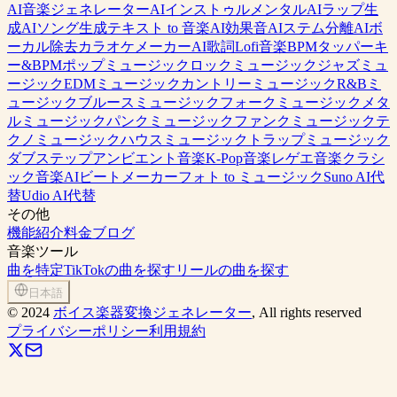
AI音楽ジェネレーター
AIインストゥルメンタル
AIラップ生
成
AIソング生成
テキスト to 音楽
AI効果音
AIステム分離
AIボ
ーカル除去
カラオケメーカー
AI歌詞
Lofi音楽
BPMタッパー
キ
ー&BPM
ポップミュージック
ロックミュージック
ジャズミュ
ージック
EDMミュージック
カントリーミュージック
R&Bミ
ュージック
ブルースミュージック
フォークミュージック
メタ
ルミュージック
パンクミュージック
ファンクミュージック
テ
クノミュージック
ハウスミュージック
トラップミュージック
ダブステップ
アンビエント音楽
K-Pop音楽
レゲエ音楽
クラシ
ック音楽
AIビートメーカー
フォト to ミュージック
Suno AI代
替
Udio AI代替
その他
機能紹介
料金
ブログ
音楽ツール
曲を特定
TikTokの曲を探す
リールの曲を探す
日本語
©
2024
ボイス楽器変換ジェネレーター
, All rights reserved
プライバシーポリシー
利用規約