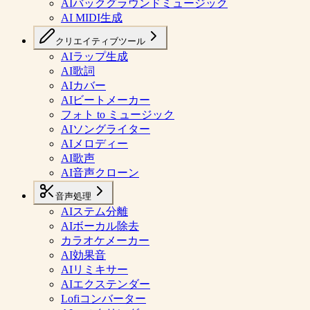
AIバックグラウンドミュージック
AI MIDI生成
クリエイティブツール
AIラップ生成
AI歌詞
AIカバー
AIビートメーカー
フォト to ミュージック
AIソングライター
AIメロディー
AI歌声
AI音声クローン
音声処理
AIステム分離
AIボーカル除去
カラオケメーカー
AI効果音
AIリミキサー
AIエクステンダー
Lofiコンバーター