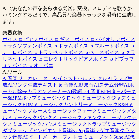
AIであなたの声をあらゆる楽器に変換。メロディを歌うか
ハミングするだけで、高品質な楽器トラックを瞬時に生成し
ます。
楽器変換
ボイス to ピアノ
ボイス to ギター
ボイス to バイオリン
ボイス
to サクソフォン
ボイス to ドラム
ボイス to フルート
ボイス to
チェロ
ボイス to トランペット
ボイス to ベース
ボイス to クラ
リネット
ボイス to エレクトリックピアノ
ボイス to ビブラフ
ォン
ボイス to オーボエ
AIツール
AI音楽ジェネレーター
AIインストゥルメンタル
AIラップ生
成
AIソング生成
テキスト to 音楽
AI効果音
AIステム分離
AIボ
ーカル除去
カラオケメーカー
AI歌詞
Lofi音楽
BPMタッパー
キ
ー&BPM
ポップミュージック
ロックミュージック
ジャズミュ
ージック
EDMミュージック
カントリーミュージック
R&Bミ
ュージック
ブルースミュージック
フォークミュージック
メタ
ルミュージック
パンクミュージック
ファンクミュージック
テ
クノミュージック
ハウスミュージック
トラップミュージック
ダブステップ
アンビエント音楽
K-Pop音楽
レゲエ音楽
クラシ
ック音楽
AIビートメーカー
フォト to ミュージック
Suno AI代