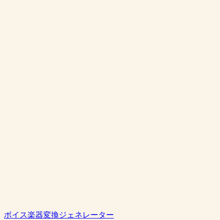
VoiceToInstrumentは無料で試せますか？
音声楽器変換とは？
Sunoと比べて音質は？
生成したオーディオを商用プロジェクトに使えますか？
ボイス楽器変換ジェネレーター
無料で始める
料金を見る