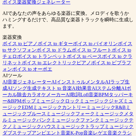
ボイス楽器変換ジェネレーター
0:00
/
0:00
AIであなたの声をあらゆる楽器に変換。メロディを歌うか
ハミングするだけで、高品質な楽器トラックを瞬時に生成し
ます。
楽器変換
ボイス to ピアノ
ボイス to ギター
ボイス to バイオリン
ボイス
to サクソフォン
ボイス to ドラム
ボイス to フルート
ボイス to
チェロ
ボイス to トランペット
ボイス to ベース
ボイス to クラ
リネット
ボイス to エレクトリックピアノ
ボイス to ビブラフ
ォン
ボイス to オーボエ
AIツール
AI音楽ジェネレーター
AIインストゥルメンタル
AIラップ生
成
AIソング生成
テキスト to 音楽
AI効果音
AIステム分離
AIボ
ーカル除去
カラオケメーカー
AI歌詞
Lofi音楽
BPMタッパー
キ
ー&BPM
ポップミュージック
ロックミュージック
ジャズミュ
ージック
EDMミュージック
カントリーミュージック
R&Bミ
ュージック
ブルースミュージック
フォークミュージック
メタ
ルミュージック
パンクミュージック
ファンクミュージック
テ
クノミュージック
ハウスミュージック
トラップミュージック
ダブステップ
アンビエント音楽
K-Pop音楽
レゲエ音楽
クラシ