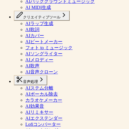
AIバックグラウンドミュージック
AI MIDI生成
クリエイティブツール
AIラップ生成
AI歌詞
AIカバー
AIビートメーカー
フォト to ミュージック
AIソングライター
AIメロディー
AI歌声
AI音声クローン
音声処理
AIステム分離
AIボーカル除去
カラオケメーカー
AI効果音
AIリミキサー
AIエクステンダー
Lofiコンバーター