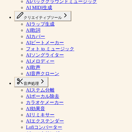
AIバックグラウンドミュージック
AI MIDI生成
クリエイティブツール
AIラップ生成
AI歌詞
AIカバー
AIビートメーカー
フォト to ミュージック
AIソングライター
AIメロディー
AI歌声
AI音声クローン
音声処理
AIステム分離
AIボーカル除去
カラオケメーカー
AI効果音
AIリミキサー
AIエクステンダー
Lofiコンバーター