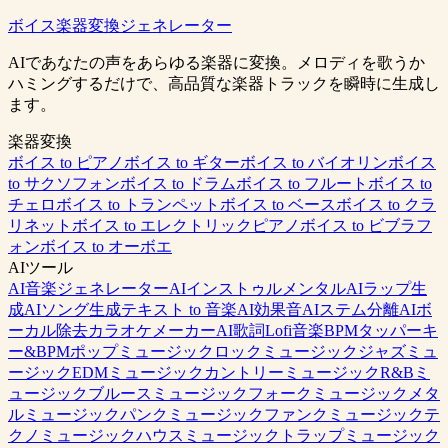
ボイス楽器変換ジェネレーター
無料で音楽を生成
料金を確認
AIであなたの声をあらゆる楽器に変換。メロディを歌うか
ハミングするだけで、高品質な楽器トラックを瞬時に生成し
ます。
楽器変換
ボイス to ピアノ
ボイス to ギター
ボイス to バイオリン
ボイス
to サクソフォン
ボイス to ドラム
ボイス to フルート
ボイス to
チェロ
ボイス to トランペット
ボイス to ベース
ボイス to クラ
リネット
ボイス to エレクトリックピアノ
ボイス to ビブラフ
ォン
ボイス to オーボエ
AIツール
AI音楽ジェネレーター
AIインストゥルメンタル
AIラップ生
成
AIソング生成
テキスト to 音楽
AI効果音
AIステム分離
AIボ
ーカル除去
カラオケメーカー
AI歌詞
Lofi音楽
BPMタッパー
キ
ー&BPM
ポップミュージック
ロックミュージック
ジャズミュ
ージック
EDMミュージック
カントリーミュージック
R&Bミ
ュージック
ブルースミュージック
フォークミュージック
メタ
ルミュージック
パンクミュージック
ファンクミュージック
テ
クノミュージック
ハウスミュージック
トラップミュージック