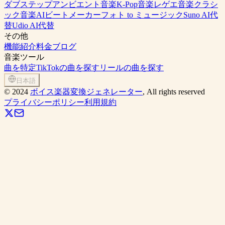
ダブステップ
アンビエント音楽
K-Pop音楽
レゲエ音楽
クラシ
ック音楽
AIビートメーカー
フォト to ミュージック
Suno AI代
替
Udio AI代替
その他
機能紹介
料金
ブログ
音楽ツール
曲を特定
TikTokの曲を探す
リールの曲を探す
日本語
©
2024
ボイス楽器変換ジェネレーター
, All rights reserved
プライバシーポリシー
利用規約