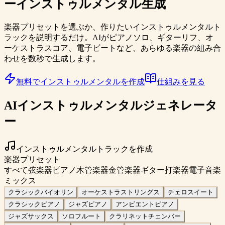
ー
インストゥルメンタル生成
楽器プリセットを選ぶか、作りたいインストゥルメンタルト
ラックを説明するだけ。AIがピアノソロ、ギターリフ、オ
ーケストラスコア、電子ビートなど、あらゆる楽器の組み合
わせを数秒で生成します。
無料でインストゥルメンタルを作成
仕組みを見る
AIインストゥルメンタルジェネレータ
ー
インストゥルメンタルトラックを作成
楽器プリセット
すべて
弦楽器
ピアノ
木管楽器
金管楽器
ギター
打楽器
電子音楽
ミックス
クラシックバイオリン
オーケストラストリングス
チェロスイート
クラシックピアノ
ジャズピアノ
アンビエントピアノ
ジャズサックス
ソロフルート
クラリネットチェンバー