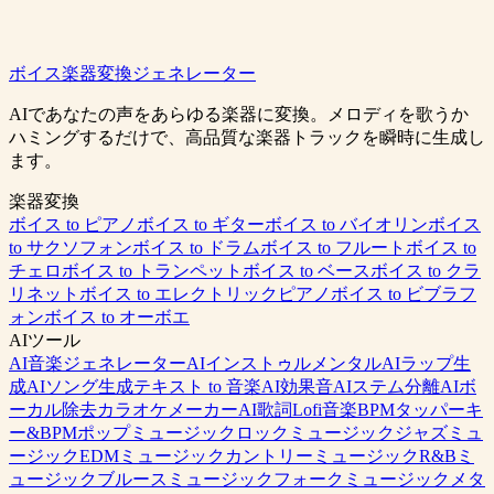
ボイス楽器変換ジェネレーター
無料でインストゥルメンタルを生成
料金を確認
AIであなたの声をあらゆる楽器に変換。メロディを歌うか
ハミングするだけで、高品質な楽器トラックを瞬時に生成し
ます。
楽器変換
ボイス to ピアノ
ボイス to ギター
ボイス to バイオリン
ボイス
to サクソフォン
ボイス to ドラム
ボイス to フルート
ボイス to
チェロ
ボイス to トランペット
ボイス to ベース
ボイス to クラ
リネット
ボイス to エレクトリックピアノ
ボイス to ビブラフ
ォン
ボイス to オーボエ
AIツール
AI音楽ジェネレーター
AIインストゥルメンタル
AIラップ生
成
AIソング生成
テキスト to 音楽
AI効果音
AIステム分離
AIボ
ーカル除去
カラオケメーカー
AI歌詞
Lofi音楽
BPMタッパー
キ
ー&BPM
ポップミュージック
ロックミュージック
ジャズミュ
ージック
EDMミュージック
カントリーミュージック
R&Bミ
ュージック
ブルースミュージック
フォークミュージック
メタ