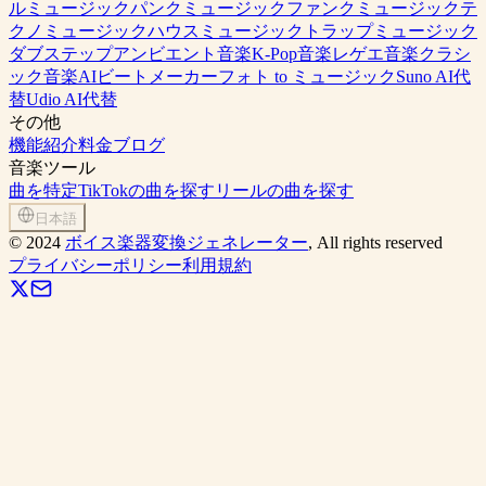
ルミュージック
パンクミュージック
ファンクミュージック
テ
クノミュージック
ハウスミュージック
トラップミュージック
ダブステップ
アンビエント音楽
K-Pop音楽
レゲエ音楽
クラシ
ック音楽
AIビートメーカー
フォト to ミュージック
Suno AI代
替
Udio AI代替
その他
機能紹介
料金
ブログ
音楽ツール
曲を特定
TikTokの曲を探す
リールの曲を探す
日本語
©
2024
ボイス楽器変換ジェネレーター
, All rights reserved
プライバシーポリシー
利用規約