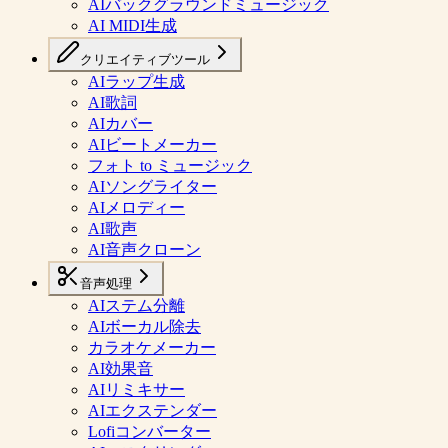
AIバックグラウンドミュージック
AI MIDI生成
クリエイティブツール
AIラップ生成
AI歌詞
AIカバー
AIビートメーカー
フォト to ミュージック
AIソングライター
AIメロディー
AI歌声
AI音声クローン
音声処理
AIステム分離
AIボーカル除去
カラオケメーカー
AI効果音
AIリミキサー
AIエクステンダー
Lofiコンバーター