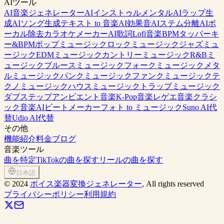
AIツール
AI音楽ジェネレーター
AIインストゥルメンタル
AIラップ生
成
AIソング生成
テキスト to 音楽
AI効果音
AIステム分離
AIボ
ーカル除去
カラオケメーカー
AI歌詞
Lofi音楽
BPMタッパー
キ
ー&BPM
ポップミュージック
ロックミュージック
ジャズミュ
ージック
EDMミュージック
カントリーミュージック
R&Bミ
ュージック
ブルースミュージック
フォークミュージック
メタ
ルミュージック
パンクミュージック
ファンクミュージック
テ
クノミュージック
ハウスミュージック
トラップミュージック
ダブステップ
アンビエント音楽
K-Pop音楽
レゲエ音楽
クラシ
ック音楽
AIビートメーカー
フォト to ミュージック
Suno AI代
替
Udio AI代替
その他
機能紹介
料金
ブログ
音楽ツール
曲を特定
TikTokの曲を探す
リールの曲を探す
日本語
©
2024
ボイス楽器変換ジェネレーター
, All rights reserved
プライバシーポリシー
利用規約