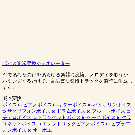
ボイス楽器変換ジェネレーター
BGMを生成する
料金プランを見る
AIであなたの声をあらゆる楽器に変換。メロディを歌うか
ハミングするだけで、高品質な楽器トラックを瞬時に生成し
ます。
楽器変換
ボイス to ピアノ
ボイス to ギター
ボイス to バイオリン
ボイス
to サクソフォン
ボイス to ドラム
ボイス to フルート
ボイス to
チェロ
ボイス to トランペット
ボイス to ベース
ボイス to クラ
リネット
ボイス to エレクトリックピアノ
ボイス to ビブラフ
ォン
ボイス to オーボエ