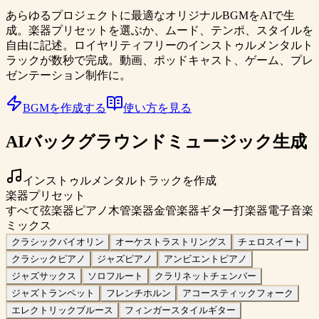
あらゆるプロジェクトに最適なオリジナルBGMをAIで生
成。楽器プリセットを選ぶか、ムード、テンポ、スタイルを
自由に記述。ロイヤリティフリーのインストゥルメンタルト
ラックが数秒で完成。動画、ポッドキャスト、ゲーム、プレ
ゼンテーション制作に。
BGMを作成する
使い方を見る
AIバックグラウンドミュージック生成
インストゥルメンタルトラックを作成
楽器プリセット
すべて
弦楽器
ピアノ
木管楽器
金管楽器
ギター
打楽器
電子音楽
ミックス
クラシックバイオリン
オーケストラストリングス
チェロスイート
クラシックピアノ
ジャズピアノ
アンビエントピアノ
ジャズサックス
ソロフルート
クラリネットチェンバー
ジャズトランペット
フレンチホルン
アコースティックフォーク
エレクトリックブルース
フィンガースタイルギター