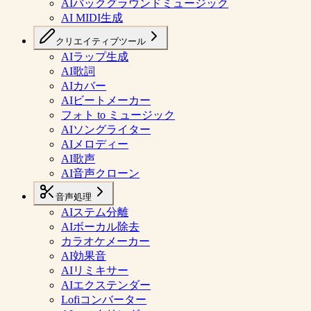
AIバックグラウンドミュージック
AI MIDI生成
クリエイティブツール
AIラップ生成
AI歌詞
AIカバー
AIビートメーカー
フォト to ミュージック
AIソングライター
AIメロディー
AI歌声
AI音声クローン
音声処理
AIステム分離
AIボーカル除去
カラオケメーカー
AI効果音
AIリミキサー
AIエクステンダー
Lofiコンバーター