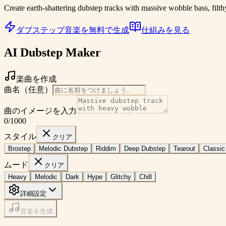
Create earth-shattering dubstep tracks with massive wobble bass, filth
ダブステップ音楽を無料で生成
仕組みを見る
AI Dubstep Maker
楽曲を作成
曲名（任意）
曲のイメージを入力
0
/1000
スタイル
クリア
Brostep
Melodic Dubstep
Riddim
Deep Dubstep
Tearout
Classic
ムード
クリア
Heavy
Melodic
Dark
Hype
Glitchy
Chill
詳細設定
音楽を生成