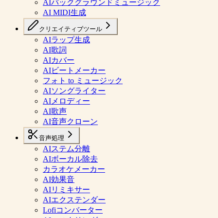
AIバックグラウンドミュージック
AI MIDI生成
クリエイティブツール
AIラップ生成
AI歌詞
AIカバー
AIビートメーカー
フォト to ミュージック
AIソングライター
AIメロディー
AI歌声
AI音声クローン
音声処理
AIステム分離
AIボーカル除去
カラオケメーカー
AI効果音
AIリミキサー
AIエクステンダー
Lofiコンバーター