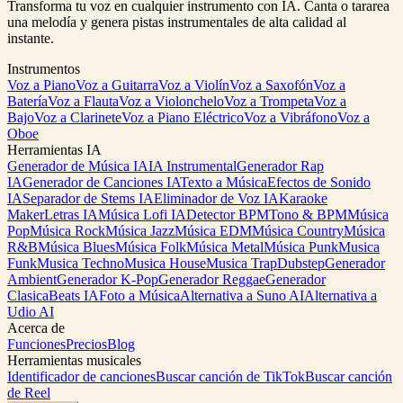
Transforma tu voz en cualquier instrumento con IA. Canta o tararea
una melodía y genera pistas instrumentales de alta calidad al
instante.
Instrumentos
Voz a Piano
Voz a Guitarra
Voz a Violín
Voz a Saxofón
Voz a
Batería
Voz a Flauta
Voz a Violonchelo
Voz a Trompeta
Voz a
Bajo
Voz a Clarinete
Voz a Piano Eléctrico
Voz a Vibráfono
Voz a
Oboe
Herramientas IA
Generador de Música IA
IA Instrumental
Generador Rap
IA
Generador de Canciones IA
Texto a Música
Efectos de Sonido
IA
Separador de Stems IA
Eliminador de Voz IA
Karaoke
Maker
Letras IA
Música Lofi IA
Detector BPM
Tono & BPM
Música
Pop
Música Rock
Música Jazz
Música EDM
Música Country
Música
R&B
Música Blues
Música Folk
Música Metal
Música Punk
Musica
Funk
Musica Techno
Musica House
Musica Trap
Dubstep
Generador
Ambient
Generador K-Pop
Generador Reggae
Generador
Clasica
Beats IA
Foto a Música
Alternativa a Suno AI
Alternativa a
Udio AI
Acerca de
Funciones
Precios
Blog
Herramientas musicales
Identificador de canciones
Buscar canción de TikTok
Buscar canción
de Reel