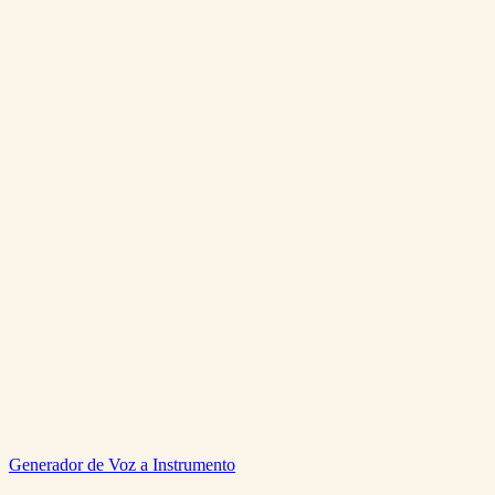
How many credits does each generation cost?
Generar musica Techno gratis
Ver precios
Techno Music Generator
Generador de Voz a Instrumento
0:00
/
0:00