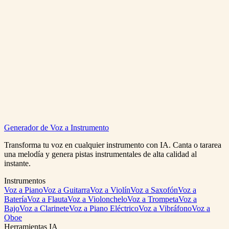
Convertir Texto en Música
Ver Precios
Ai Text To Music
Generador de Voz a Instrumento
0:00
/
0:00
Transforma tu voz en cualquier instrumento con IA. Canta o tararea
una melodía y genera pistas instrumentales de alta calidad al
instante.
Instrumentos
Voz a Piano
Voz a Guitarra
Voz a Violín
Voz a Saxofón
Voz a
Batería
Voz a Flauta
Voz a Violonchelo
Voz a Trompeta
Voz a
Bajo
Voz a Clarinete
Voz a Piano Eléctrico
Voz a Vibráfono
Voz a
Oboe
Herramientas IA