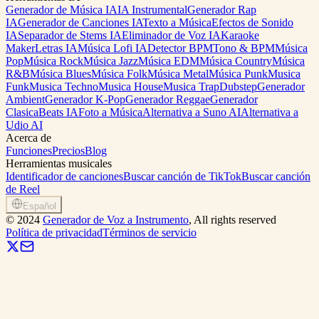
Generador de Música IA
IA Instrumental
Generador Rap
IA
Generador de Canciones IA
Texto a Música
Efectos de Sonido
IA
Separador de Stems IA
Eliminador de Voz IA
Karaoke
Maker
Letras IA
Música Lofi IA
Detector BPM
Tono & BPM
Música
Pop
Música Rock
Música Jazz
Música EDM
Música Country
Música
R&B
Música Blues
Música Folk
Música Metal
Música Punk
Musica
Funk
Musica Techno
Musica House
Musica Trap
Dubstep
Generador
Ambient
Generador K-Pop
Generador Reggae
Generador
Clasica
Beats IA
Foto a Música
Alternativa a Suno AI
Alternativa a
Udio AI
Acerca de
Funciones
Precios
Blog
Herramientas musicales
Identificador de canciones
Buscar canción de TikTok
Buscar canción
de Reel
Español
©
2024
Generador de Voz a Instrumento
, All rights reserved
Política de privacidad
Términos de servicio