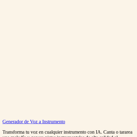
Cuantos creditos?
Generar Reggae Gratis
Ver Precios
Reggae Music Generator
Generador de Voz a Instrumento
0:00
/
0:00
Transforma tu voz en cualquier instrumento con IA. Canta o tararea