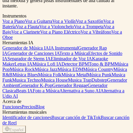
una melodía y genera pistas instrumentales de alta calidad al
instante.
Instrumentos
Voz a Piano
Voz a Guitarra
Voz a Violín
Voz a Saxofón
Voz a
Batería
Voz a Flauta
Voz a Violonchelo
Voz a Trompeta
Voz a
Bajo
Voz a Clarinete
Voz a Piano Eléctrico
Voz a Vibráfono
Voz a
Oboe
Herramientas IA
Generador de Música IA
IA Instrumental
Generador Rap
IA
Generador de Canciones IA
Texto a Música
Efectos de Sonido
IA
Separador de Stems IA
Eliminador de Voz IA
Karaoke
Maker
Letras IA
Música Lofi IA
Detector BPM
Tono & BPM
Música
Pop
Música Rock
Música Jazz
Música EDM
Música Country
Música
R&B
Música Blues
Música Folk
Música Metal
Música Punk
Musica
Funk
Musica Techno
Musica House
Musica Trap
Dubstep
Generador
Ambient
Generador K-Pop
Generador Reggae
Generador
Clasica
Beats IA
Foto a Música
Alternativa a Suno AI
Alternativa a
Udio AI
Acerca de
Funciones
Precios
Blog
Herramientas musicales
Identificador de canciones
Buscar canción de TikTok
Buscar canción
de Reel
Español