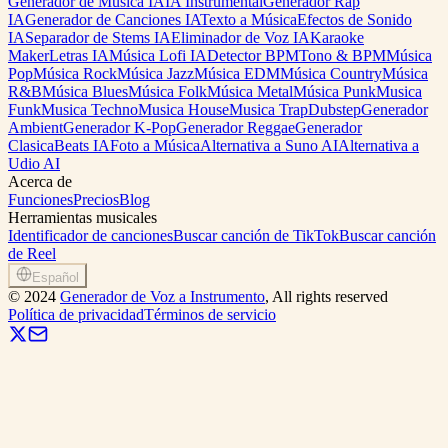
Generador de Música IA
IA Instrumental
Generador Rap
IA
Generador de Canciones IA
Texto a Música
Efectos de Sonido
IA
Separador de Stems IA
Eliminador de Voz IA
Karaoke
Maker
Letras IA
Música Lofi IA
Detector BPM
Tono & BPM
Música
Pop
Música Rock
Música Jazz
Música EDM
Música Country
Música
R&B
Música Blues
Música Folk
Música Metal
Música Punk
Musica
Funk
Musica Techno
Musica House
Musica Trap
Dubstep
Generador
Ambient
Generador K-Pop
Generador Reggae
Generador
Clasica
Beats IA
Foto a Música
Alternativa a Suno AI
Alternativa a
Udio AI
Acerca de
Funciones
Precios
Blog
Herramientas musicales
Identificador de canciones
Buscar canción de TikTok
Buscar canción
de Reel
Español
©
2024
Generador de Voz a Instrumento
, All rights reserved
Política de privacidad
Términos de servicio