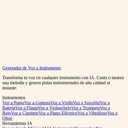
Generar Clasica Gratis
Ver Precios
Classical Music Generator
Generador de Voz a Instrumento
0:00
/
0:00
Transforma tu voz en cualquier instrumento con IA. Canta o tararea
una melodía y genera pistas instrumentales de alta calidad al
instante.
Instrumentos
Voz a Piano
Voz a Guitarra
Voz a Violín
Voz a Saxofón
Voz a
Batería
Voz a Flauta
Voz a Violonchelo
Voz a Trompeta
Voz a
Bajo
Voz a Clarinete
Voz a Piano Eléctrico
Voz a Vibráfono
Voz a
Oboe
Herramientas IA