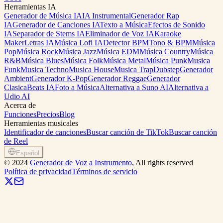
Herramientas IA
Generador de Música IA
IA Instrumental
Generador Rap
IA
Generador de Canciones IA
Texto a Música
Efectos de Sonido
IA
Separador de Stems IA
Eliminador de Voz IA
Karaoke
Maker
Letras IA
Música Lofi IA
Detector BPM
Tono & BPM
Música
Pop
Música Rock
Música Jazz
Música EDM
Música Country
Música
R&B
Música Blues
Música Folk
Música Metal
Música Punk
Musica
Funk
Musica Techno
Musica House
Musica Trap
Dubstep
Generador
Ambient
Generador K-Pop
Generador Reggae
Generador
Clasica
Beats IA
Foto a Música
Alternativa a Suno AI
Alternativa a
Udio AI
Acerca de
Funciones
Precios
Blog
Herramientas musicales
Identificador de canciones
Buscar canción de TikTok
Buscar canción
de Reel
Español
©
2024
Generador de Voz a Instrumento
, All rights reserved
Política de privacidad
Términos de servicio