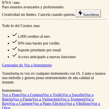
$79.9
/ mes
Para usuarios avanzados y profesionales.
Creatividad sin limites. Cancela cuando quieras.
Suscribirse
Todo lo del Creator, mas
1,000 creditos al mes
50% mas barato por credito
Soporte prioritario por email
Acceso anticipado a nuevas funciones
Generador de Voz a Instrumento
Transforma tu voz en cualquier instrumento con IA. Canta o tararea
una melodía y genera pistas instrumentales de alta calidad al
instante.
Instrumentos
Voz a Piano
Voz a Guitarra
Voz a Violín
Voz a Saxofón
Voz a
Batería
Voz a Flauta
Voz a Violonchelo
Voz a Trompeta
Voz a
Bajo
Voz a Clarinete
Voz a Piano Eléctrico
Voz a Vibráfono
Voz a
Oboe