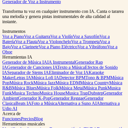
Generador de Voz a Instrumento
Remix Music Free
View Pricing
Transforma tu voz en cualquier instrumento con IA. Canta o tararea
una melodía y genera pistas instrumentales de alta calidad al
instante.
Instrumentos
Voz a Piano
Voz a Guitarra
Voz a Violín
Voz a Saxofón
Voz a
Batería
Voz a Flauta
Voz a Violonchelo
Voz a Trompeta
Voz a
Bajo
Voz a Clarinete
Voz a Piano Eléctrico
Voz a Vibráfono
Voz a
Oboe
Herramientas IA
Generador de Música IA
IA Instrumental
Generador Rap
IA
Generador de Canciones IA
Texto a Música
Efectos de Sonido
IA
Separador de Stems IA
Eliminador de Voz IA
Karaoke
Maker
Letras IA
Música Lofi IA
Detector BPM
Tono & BPM
Música
Pop
Música Rock
Música Jazz
Música EDM
Música Country
Música
R&B
Música Blues
Música Folk
Música Metal
Música Punk
Musica
Funk
Musica Techno
Musica House
Musica Trap
Dubstep
Generador
Ambient
Generador K-Pop
Generador Reggae
Generador
Clasica
Beats IA
Foto a Música
Alternativa a Suno AI
Alternativa a
Udio AI
Acerca de
Funciones
Precios
Blog
Herramientas musicales