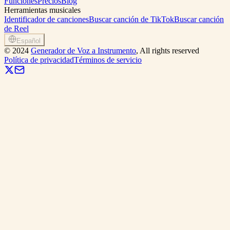
Funciones
Precios
Blog
Herramientas musicales
Identificador de canciones
Buscar canción de TikTok
Buscar canción
de Reel
Español
©
2024
Generador de Voz a Instrumento
, All rights reserved
Política de privacidad
Términos de servicio