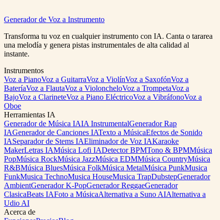
Generador de Voz a Instrumento
Separar Audio Ahora
Ver Precios
Transforma tu voz en cualquier instrumento con IA. Canta o tararea
una melodía y genera pistas instrumentales de alta calidad al
instante.
Instrumentos
Voz a Piano
Voz a Guitarra
Voz a Violín
Voz a Saxofón
Voz a
Batería
Voz a Flauta
Voz a Violonchelo
Voz a Trompeta
Voz a
Bajo
Voz a Clarinete
Voz a Piano Eléctrico
Voz a Vibráfono
Voz a
Oboe
Herramientas IA
Generador de Música IA
IA Instrumental
Generador Rap
IA
Generador de Canciones IA
Texto a Música
Efectos de Sonido
IA
Separador de Stems IA
Eliminador de Voz IA
Karaoke
Maker
Letras IA
Música Lofi IA
Detector BPM
Tono & BPM
Música
Pop
Música Rock
Música Jazz
Música EDM
Música Country
Música
R&B
Música Blues
Música Folk
Música Metal
Música Punk
Musica
Funk
Musica Techno
Musica House
Musica Trap
Dubstep
Generador
Ambient
Generador K-Pop
Generador Reggae
Generador
Clasica
Beats IA
Foto a Música
Alternativa a Suno AI
Alternativa a
Udio AI
Acerca de