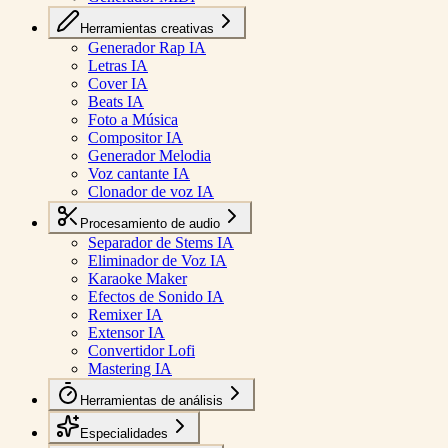
Herramientas creativas
Generador Rap IA
Letras IA
Cover IA
Beats IA
Foto a Música
Compositor IA
Generador Melodia
Voz cantante IA
Clonador de voz IA
Procesamiento de audio
Separador de Stems IA
Eliminador de Voz IA
Karaoke Maker
Efectos de Sonido IA
Remixer IA
Extensor IA
Convertidor Lofi
Mastering IA
Herramientas de análisis
Especialidades