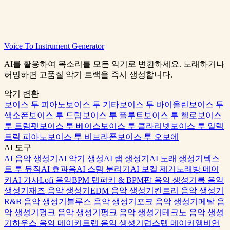
Pop Music Generator
Voice To Instrument Generator
0:00
/
0:00
AI를 활용하여 목소리를 모든 악기로 변환하세요. 노래하거나
허밍하면 고품질 악기 트랙을 즉시 생성합니다.
악기 변환
보이스 투 피아노
보이스 투 기타
보이스 투 바이올린
보이스 투
색소폰
보이스 투 드럼
보이스 투 플루트
보이스 투 첼로
보이스
투 트럼펫
보이스 투 베이스
보이스 투 클라리넷
보이스 투 일렉
트릭 피아노
보이스 투 비브라폰
보이스 투 오보에
AI 도구
AI 음악 생성기
AI 악기 생성
AI 랩 생성기
AI 노래 생성기
텍스
트 투 뮤직
AI 효과음
AI 스템 분리기
AI 보컬 제거
노래방 메이
커
AI 가사
Lofi 음악
BPM 탭퍼
키 & BPM
팝 음악 생성기
록 음악
생성기
재즈 음악 생성기
EDM 음악 생성기
컨트리 음악 생성기
R&B 음악 생성기
블루스 음악 생성기
포크 음악 생성기
메탈 음
악 생성기
펑크 음악 생성기
펑크 음악 생성기
테크노 음악 생성
기
하우스 음악 메이커
트랩 음악 생성기
덥스텝 메이커
앰비언