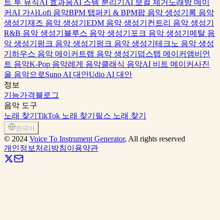
트 투 뮤직
AI 효과음
AI 스템 분리기
AI 보컬 제거
노래방 메이
커
AI 가사
Lofi 음악
BPM 탭퍼
키 & BPM
팝 음악 생성기
록 음악
생성기
재즈 음악 생성기
EDM 음악 생성기
컨트리 음악 생성기
R&B 음악 생성기
블루스 음악 생성기
포크 음악 생성기
메탈 음
악 생성기
펑크 음악 생성기
펑크 음악 생성기
테크노 음악 생성
기
하우스 음악 메이커
트랩 음악 생성기
덥스텝 메이커
앰비언
트 음악
K-Pop 음악
레게 음악
클래식 음악
AI 비트 메이커
사진
을 음악으로
Suno AI 대안
Udio AI 대안
정보
기능
가격
블로그
음악 도구
노래 찾기
TikTok 노래 찾기
릴스 노래 찾기
한국어
©
2024
Voice To Instrument Generator
, All rights reserved
개인정보처리방침
이용약관