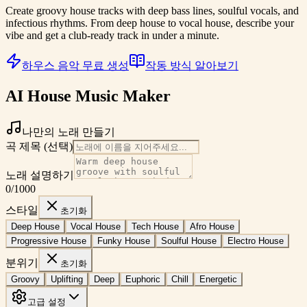
Create groovy house tracks with deep bass lines, soulful vocals, and
infectious rhythms. From deep house to vocal house, describe your
vibe and get a club-ready track in under a minute.
하우스 음악 무료 생성
작동 방식 알아보기
AI House Music Maker
나만의 노래 만들기
곡 제목 (선택)
노래 설명하기
0
/1000
스타일
초기화
Deep House
Vocal House
Tech House
Afro House
Progressive House
Funky House
Soulful House
Electro House
분위기
초기화
Groovy
Uplifting
Deep
Euphoric
Chill
Energetic
고급 설정