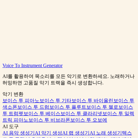
하우스 음악 무료 생성
요금제 보기
House Music Maker
Voice To Instrument Generator
0:00
/
0:00
AI를 활용하여 목소리를 모든 악기로 변환하세요. 노래하거나
허밍하면 고품질 악기 트랙을 즉시 생성합니다.
악기 변환
보이스 투 피아노
보이스 투 기타
보이스 투 바이올린
보이스 투
색소폰
보이스 투 드럼
보이스 투 플루트
보이스 투 첼로
보이스
투 트럼펫
보이스 투 베이스
보이스 투 클라리넷
보이스 투 일렉
트릭 피아노
보이스 투 비브라폰
보이스 투 오보에
AI 도구
AI 음악 생성기
AI 악기 생성
AI 랩 생성기
AI 노래 생성기
텍스