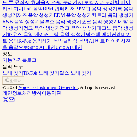
트 투 뮤직
AI 효과음
AI 스템 분리기
AI 보컬 제거
노래방 메이
커
AI 가사
Lofi 음악
BPM 탭퍼
키 & BPM
팝 음악 생성기
록 음악
생성기
재즈 음악 생성기
EDM 음악 생성기
컨트리 음악 생성기
R&B 음악 생성기
블루스 음악 생성기
포크 음악 생성기
메탈 음
악 생성기
펑크 음악 생성기
펑크 음악 생성기
테크노 음악 생성
기
하우스 음악 메이커
트랩 음악 생성기
덥스텝 메이커
앰비언
트 음악
K-Pop 음악
레게 음악
클래식 음악
AI 비트 메이커
사진
을 음악으로
Suno AI 대안
Udio AI 대안
정보
기능
가격
블로그
음악 도구
노래 찾기
TikTok 노래 찾기
릴스 노래 찾기
한국어
©
2024
Voice To Instrument Generator
, All rights reserved
개인정보처리방침
이용약관