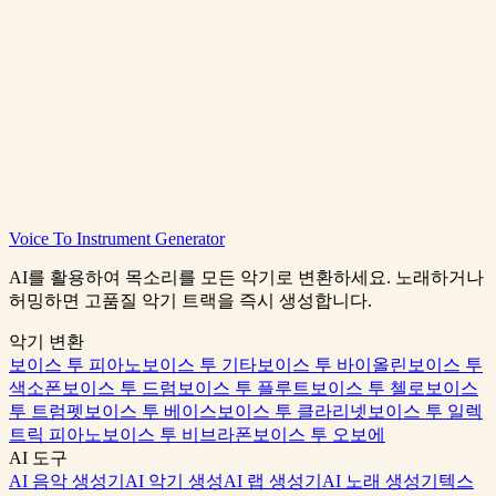
각 생성에 필요한 크레딧은 얼마인가요?
Voice To Instrument Generator
배경음악 생성하기
가격 플랜 보기
AI를 활용하여 목소리를 모든 악기로 변환하세요. 노래하거나
허밍하면 고품질 악기 트랙을 즉시 생성합니다.
악기 변환
보이스 투 피아노
보이스 투 기타
보이스 투 바이올린
보이스 투
색소폰
보이스 투 드럼
보이스 투 플루트
보이스 투 첼로
보이스
투 트럼펫
보이스 투 베이스
보이스 투 클라리넷
보이스 투 일렉
트릭 피아노
보이스 투 비브라폰
보이스 투 오보에
AI 도구
AI 음악 생성기
AI 악기 생성
AI 랩 생성기
AI 노래 생성기
텍스