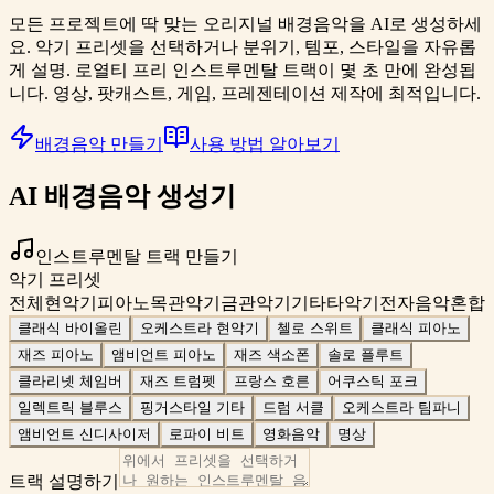
모든 프로젝트에 딱 맞는 오리지널 배경음악을 AI로 생성하세
요. 악기 프리셋을 선택하거나 분위기, 템포, 스타일을 자유롭
게 설명. 로열티 프리 인스트루멘탈 트랙이 몇 초 만에 완성됩
니다. 영상, 팟캐스트, 게임, 프레젠테이션 제작에 최적입니다.
배경음악 만들기
사용 방법 알아보기
AI 배경음악 생성기
인스트루멘탈 트랙 만들기
악기 프리셋
전체
현악기
피아노
목관악기
금관악기
기타
타악기
전자음악
혼합
클래식 바이올린
오케스트라 현악기
첼로 스위트
클래식 피아노
재즈 피아노
앰비언트 피아노
재즈 색소폰
솔로 플루트
클라리넷 체임버
재즈 트럼펫
프랑스 호른
어쿠스틱 포크
일렉트릭 블루스
핑거스타일 기타
드럼 서클
오케스트라 팀파니
앰비언트 신디사이저
로파이 비트
영화음악
명상
트랙 설명하기