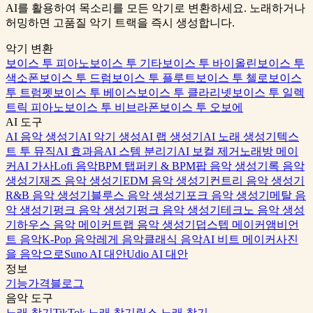
AI를 활용하여 목소리를 모든 악기로 변환하세요. 노래하거나
허밍하면 고품질 악기 트랙을 즉시 생성합니다.
악기 변환
보이스 투 피아노
보이스 투 기타
보이스 투 바이올린
보이스 투
색소폰
보이스 투 드럼
보이스 투 플루트
보이스 투 첼로
보이스
투 트럼펫
보이스 투 베이스
보이스 투 클라리넷
보이스 투 일렉
트릭 피아노
보이스 투 비브라폰
보이스 투 오보에
AI 도구
AI 음악 생성기
AI 악기 생성
AI 랩 생성기
AI 노래 생성기
텍스
트 투 뮤직
AI 효과음
AI 스템 분리기
AI 보컬 제거
노래방 메이
커
AI 가사
Lofi 음악
BPM 탭퍼
키 & BPM
팝 음악 생성기
록 음악
생성기
재즈 음악 생성기
EDM 음악 생성기
컨트리 음악 생성기
R&B 음악 생성기
블루스 음악 생성기
포크 음악 생성기
메탈 음
악 생성기
펑크 음악 생성기
펑크 음악 생성기
테크노 음악 생성
기
하우스 음악 메이커
트랩 음악 생성기
덥스텝 메이커
앰비언
트 음악
K-Pop 음악
레게 음악
클래식 음악
AI 비트 메이커
사진
을 음악으로
Suno AI 대안
Udio AI 대안
정보
기능
가격
블로그
음악 도구
노래 찾기
TikTok 노래 찾기
릴스 노래 찾기