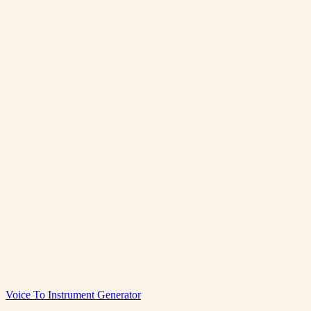
VoiceToInstrument를 무료로 체험할 수 있나요?
음성-악기 변환이란?
Suno와 비교한 오디오 품질은?
생성된 오디오를 상업 프로젝트에 사용할 수 있나요?
Voice To Instrument Generator
무료로 시작
가격 보기