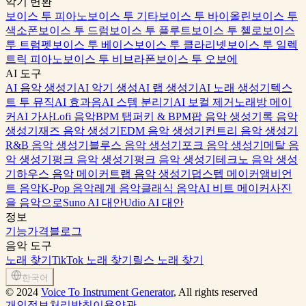
악기 변환
보이스 투 피아노
보이스 투 기타
보이스 투 바이올린
보이스 투
색소폰
보이스 투 드럼
보이스 투 플루트
보이스 투 첼로
보이스
투 트럼펫
보이스 투 베이스
보이스 투 클라리넷
보이스 투 일렉
트릭 피아노
보이스 투 비브라폰
보이스 투 오보에
AI 도구
AI 음악 생성기
AI 악기 생성
AI 랩 생성기
AI 노래 생성기
텍스
트 투 뮤직
AI 효과음
AI 스템 분리기
AI 보컬 제거
노래방 메이
커
AI 가사
Lofi 음악
BPM 탭퍼
키 & BPM
팝 음악 생성기
록 음악
생성기
재즈 음악 생성기
EDM 음악 생성기
컨트리 음악 생성기
R&B 음악 생성기
블루스 음악 생성기
포크 음악 생성기
메탈 음
악 생성기
펑크 음악 생성기
펑크 음악 생성기
테크노 음악 생성
기
하우스 음악 메이커
트랩 음악 생성기
덥스텝 메이커
앰비언
트 음악
K-Pop 음악
레게 음악
클래식 음악
AI 비트 메이커
사진
을 음악으로
Suno AI 대안
Udio AI 대안
정보
기능
가격
블로그
음악 도구
노래 찾기
TikTok 노래 찾기
릴스 노래 찾기
한국어
©
2024
Voice To Instrument Generator
, All rights reserved
개인정보처리방침
이용약관