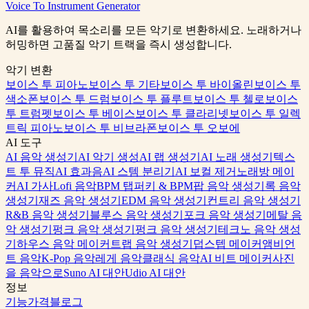
Voice To Instrument Generator
MIDI 도구 무료 체험
가격 보기
AI를 활용하여 목소리를 모든 악기로 변환하세요. 노래하거나
허밍하면 고품질 악기 트랙을 즉시 생성합니다.
악기 변환
보이스 투 피아노
보이스 투 기타
보이스 투 바이올린
보이스 투
색소폰
보이스 투 드럼
보이스 투 플루트
보이스 투 첼로
보이스
투 트럼펫
보이스 투 베이스
보이스 투 클라리넷
보이스 투 일렉
트릭 피아노
보이스 투 비브라폰
보이스 투 오보에
AI 도구
AI 음악 생성기
AI 악기 생성
AI 랩 생성기
AI 노래 생성기
텍스
트 투 뮤직
AI 효과음
AI 스템 분리기
AI 보컬 제거
노래방 메이
커
AI 가사
Lofi 음악
BPM 탭퍼
키 & BPM
팝 음악 생성기
록 음악
생성기
재즈 음악 생성기
EDM 음악 생성기
컨트리 음악 생성기
R&B 음악 생성기
블루스 음악 생성기
포크 음악 생성기
메탈 음
악 생성기
펑크 음악 생성기
펑크 음악 생성기
테크노 음악 생성
기
하우스 음악 메이커
트랩 음악 생성기
덥스텝 메이커
앰비언
트 음악
K-Pop 음악
레게 음악
클래식 음악
AI 비트 메이커
사진
을 음악으로
Suno AI 대안
Udio AI 대안
정보
기능
가격
블로그