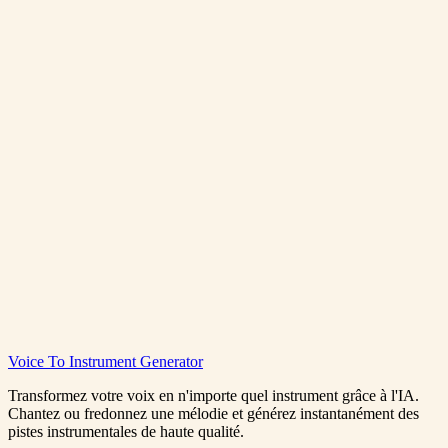
Generer de la Pop Gratuit
Voir les Tarifs
Pop Music Generator
Voice To Instrument Generator
0:00
/
0:00
Transformez votre voix en n'importe quel instrument grâce à l'IA.
Chantez ou fredonnez une mélodie et générez instantanément des
pistes instrumentales de haute qualité.