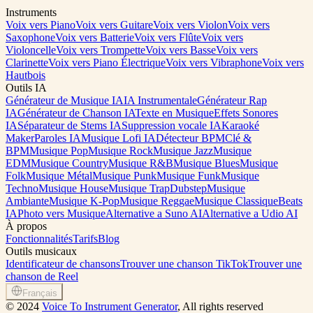
Instruments
Voix vers Piano
Voix vers Guitare
Voix vers Violon
Voix vers
Saxophone
Voix vers Batterie
Voix vers Flûte
Voix vers
Violoncelle
Voix vers Trompette
Voix vers Basse
Voix vers
Clarinette
Voix vers Piano Électrique
Voix vers Vibraphone
Voix vers
Hautbois
Outils IA
Générateur de Musique IA
IA Instrumentale
Générateur Rap
IA
Générateur de Chanson IA
Texte en Musique
Effets Sonores
IA
Séparateur de Stems IA
Suppression vocale IA
Karaoké
Maker
Paroles IA
Musique Lofi IA
Détecteur BPM
Clé &
BPM
Musique Pop
Musique Rock
Musique Jazz
Musique
EDM
Musique Country
Musique R&B
Musique Blues
Musique
Folk
Musique Métal
Musique Punk
Musique Funk
Musique
Techno
Musique House
Musique Trap
Dubstep
Musique
Ambiante
Musique K-Pop
Musique Reggae
Musique Classique
Beats
IA
Photo vers Musique
Alternative a Suno AI
Alternative a Udio AI
À propos
Fonctionnalités
Tarifs
Blog
Outils musicaux
Identificateur de chansons
Trouver une chanson TikTok
Trouver une
chanson de Reel
Français
©
2024
Voice To Instrument Generator
, All rights reserved