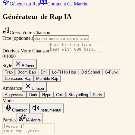
Générer du Rap
Comment Ça Marche
Générateur de Rap IA
Créez Votre Chanson
Titre (optionnel)
Décrivez Votre Chanson
0
/1000
Style
Effacer
Trap
Boom Bap
Drill
Lo-Fi Hip Hop
Old School
G-Funk
Conscious Rap
Mumble Rap
Ambiance
Effacer
Aggressive
Dark
Hype
Chill
Storytelling
Party
Mode
Chanson
Instrumental
Paroles
IA écrire