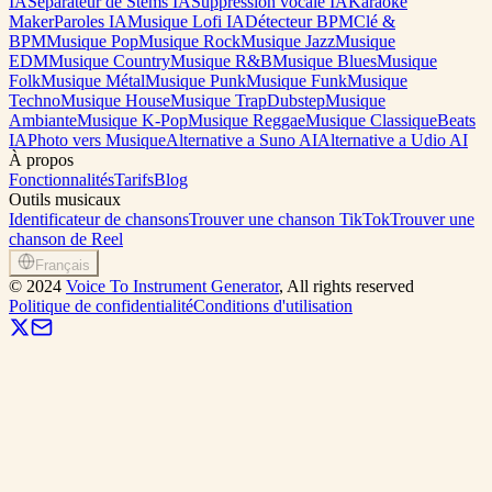
IA
Séparateur de Stems IA
Suppression vocale IA
Karaoké
Maker
Paroles IA
Musique Lofi IA
Détecteur BPM
Clé &
BPM
Musique Pop
Musique Rock
Musique Jazz
Musique
EDM
Musique Country
Musique R&B
Musique Blues
Musique
Folk
Musique Métal
Musique Punk
Musique Funk
Musique
Techno
Musique House
Musique Trap
Dubstep
Musique
Ambiante
Musique K-Pop
Musique Reggae
Musique Classique
Beats
IA
Photo vers Musique
Alternative a Suno AI
Alternative a Udio AI
À propos
Fonctionnalités
Tarifs
Blog
Outils musicaux
Identificateur de chansons
Trouver une chanson TikTok
Trouver une
chanson de Reel
Français
©
2024
Voice To Instrument Generator
, All rights reserved
Politique de confidentialité
Conditions d'utilisation