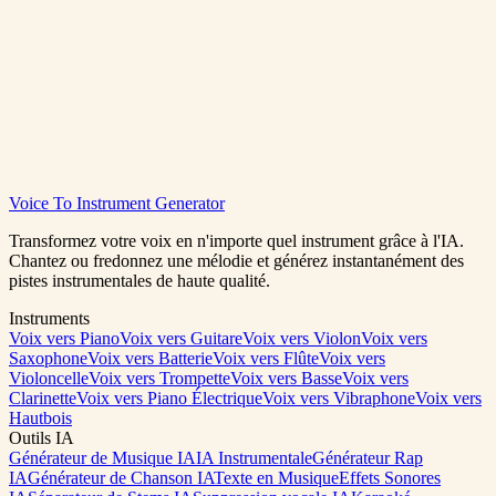
Voice To Instrument Generator
Générer du Rap
Voir les Tarifs
Transformez votre voix en n'importe quel instrument grâce à l'IA.
Chantez ou fredonnez une mélodie et générez instantanément des
pistes instrumentales de haute qualité.
Instruments
Voix vers Piano
Voix vers Guitare
Voix vers Violon
Voix vers
Saxophone
Voix vers Batterie
Voix vers Flûte
Voix vers
Violoncelle
Voix vers Trompette
Voix vers Basse
Voix vers
Clarinette
Voix vers Piano Électrique
Voix vers Vibraphone
Voix vers
Hautbois
Outils IA
Générateur de Musique IA
IA Instrumentale
Générateur Rap
IA
Générateur de Chanson IA
Texte en Musique
Effets Sonores