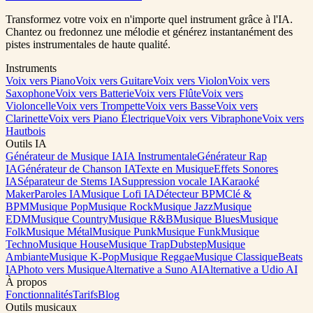
0:00
/
0:00
Transformez votre voix en n'importe quel instrument grâce à l'IA.
Chantez ou fredonnez une mélodie et générez instantanément des
pistes instrumentales de haute qualité.
Instruments
Voix vers Piano
Voix vers Guitare
Voix vers Violon
Voix vers
Saxophone
Voix vers Batterie
Voix vers Flûte
Voix vers
Violoncelle
Voix vers Trompette
Voix vers Basse
Voix vers
Clarinette
Voix vers Piano Électrique
Voix vers Vibraphone
Voix vers
Hautbois
Outils IA
Générateur de Musique IA
IA Instrumentale
Générateur Rap
IA
Générateur de Chanson IA
Texte en Musique
Effets Sonores
IA
Séparateur de Stems IA
Suppression vocale IA
Karaoké
Maker
Paroles IA
Musique Lofi IA
Détecteur BPM
Clé &
BPM
Musique Pop
Musique Rock
Musique Jazz
Musique
EDM
Musique Country
Musique R&B
Musique Blues
Musique
Folk
Musique Métal
Musique Punk
Musique Funk
Musique
Techno
Musique House
Musique Trap
Dubstep
Musique
Ambiante
Musique K-Pop
Musique Reggae
Musique Classique
Beats
IA
Photo vers Musique
Alternative a Suno AI
Alternative a Udio AI
À propos
Fonctionnalités
Tarifs
Blog
Outils musicaux