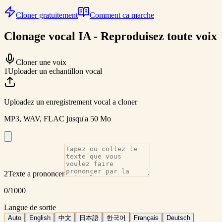
Cloner gratuitement
Comment ca marche
Clonage vocal IA - Reproduisez toute voix
Cloner une voix
1
Uploader un echantillon vocal
Uploadez un enregistrement vocal a cloner
MP3, WAV, FLAC jusqu'a 50 Mo
2
Texte a prononcer
0
/
1000
Langue de sortie
Auto
English
中文
日本語
한국어
Français
Deutsch