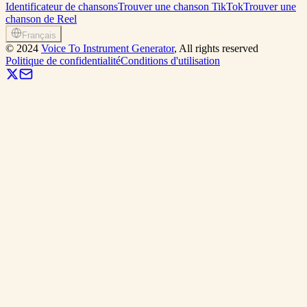
Identificateur de chansons
Trouver une chanson TikTok
Trouver une
chanson de Reel
Français
©
2024
Voice To Instrument Generator
, All rights reserved
Politique de confidentialité
Conditions d'utilisation