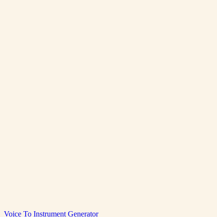
Combien de credits coute le clonage vocal ?
Cloner gratuitement
Voir les tarifs
Voice Clone Demo
Voice To Instrument Generator