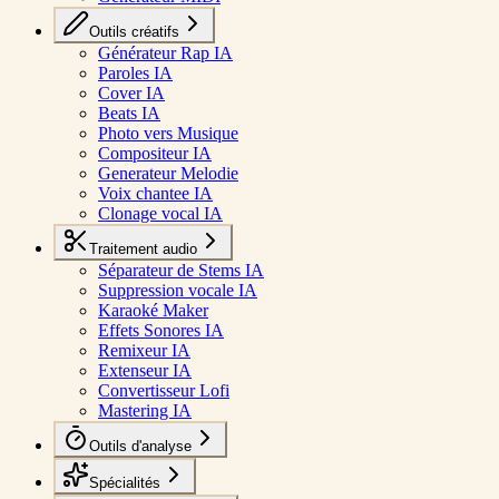
Outils créatifs
Générateur Rap IA
Paroles IA
Cover IA
Beats IA
Photo vers Musique
Compositeur IA
Generateur Melodie
Voix chantee IA
Clonage vocal IA
Traitement audio
Séparateur de Stems IA
Suppression vocale IA
Karaoké Maker
Effets Sonores IA
Remixeur IA
Extenseur IA
Convertisseur Lofi
Mastering IA
Outils d'analyse
Spécialités