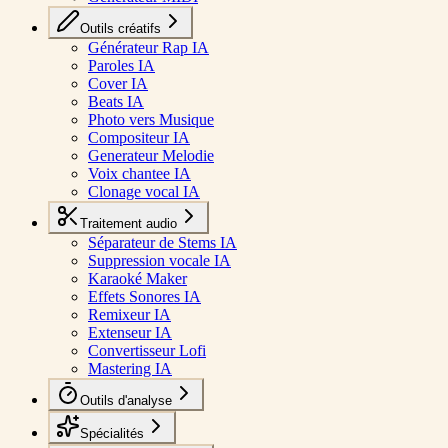
Outils créatifs
Générateur Rap IA
Paroles IA
Cover IA
Beats IA
Photo vers Musique
Compositeur IA
Generateur Melodie
Voix chantee IA
Clonage vocal IA
Traitement audio
Séparateur de Stems IA
Suppression vocale IA
Karaoké Maker
Effets Sonores IA
Remixeur IA
Extenseur IA
Convertisseur Lofi
Mastering IA
Outils d'analyse
Spécialités