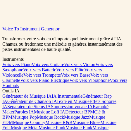
House Music Maker
Voice To Instrument Generator
0:00
/
0:00
Transformez votre voix en n'importe quel instrument grâce à l'IA.
Chantez ou fredonnez une mélodie et générez instantanément des
pistes instrumentales de haute qualité.
Instruments
Voix vers Piano
Voix vers Guitare
Voix vers Violon
Voix vers
Saxophone
Voix vers Batterie
Voix vers Flûte
Voix vers
Violoncelle
Voix vers Trompette
Voix vers Basse
Voix vers
Clarinette
Voix vers Piano Électrique
Voix vers Vibraphone
Voix vers
Hautbois
Outils IA
Générateur de Musique IA
IA Instrumentale
Générateur Rap
IA
Générateur de Chanson IA
Texte en Musique
Effets Sonores
IA
Séparateur de Stems IA
Suppression vocale IA
Karaoké
Maker
Paroles IA
Musique Lofi IA
Détecteur BPM
Clé &
BPM
Musique Pop
Musique Rock
Musique Jazz
Musique
EDM
Musique Country
Musique R&B
Musique Blues
Musique
Folk
Musique Métal
Musique Punk
Musique Funk
Musique