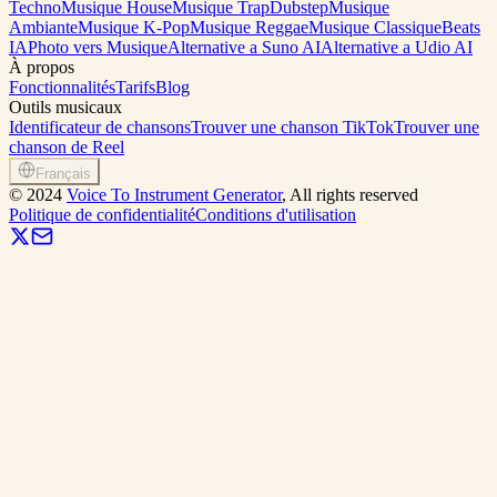
Techno
Musique House
Musique Trap
Dubstep
Musique
Ambiante
Musique K-Pop
Musique Reggae
Musique Classique
Beats
IA
Photo vers Musique
Alternative a Suno AI
Alternative a Udio AI
À propos
Fonctionnalités
Tarifs
Blog
Outils musicaux
Identificateur de chansons
Trouver une chanson TikTok
Trouver une
chanson de Reel
Français
©
2024
Voice To Instrument Generator
, All rights reserved
Politique de confidentialité
Conditions d'utilisation