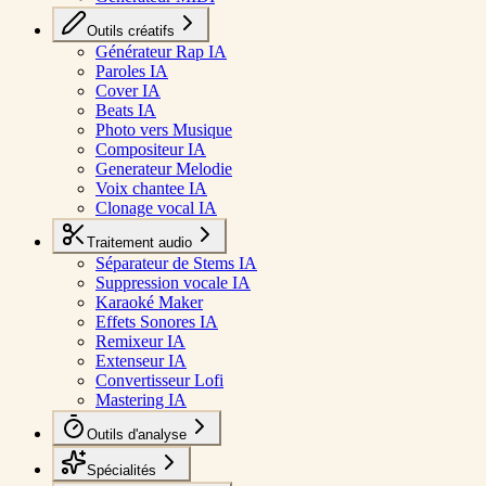
Outils créatifs
Générateur Rap IA
Paroles IA
Cover IA
Beats IA
Photo vers Musique
Compositeur IA
Generateur Melodie
Voix chantee IA
Clonage vocal IA
Traitement audio
Séparateur de Stems IA
Suppression vocale IA
Karaoké Maker
Effets Sonores IA
Remixeur IA
Extenseur IA
Convertisseur Lofi
Mastering IA
Outils d'analyse
Spécialités