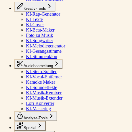
Kreativ-Tools
KI-Rap-Generator
KI-Texte
KI-Cover
KI-Beat-Maker
Foto zu Musik
KI-Songwriter
KI-Melodiegenerator
KI-Gesangsstimme
KI-Stimmenklon
Audiobearbeitung
KI-Stem-Splitter
KI-Vocal-Entferner
Karaoke Maker
KI-Soundeffekte
KI-Musik-Remixer
KI-Musik-Extender
Lofi-Konverter
KI-Mastering
Analyse-Tools
Spezial