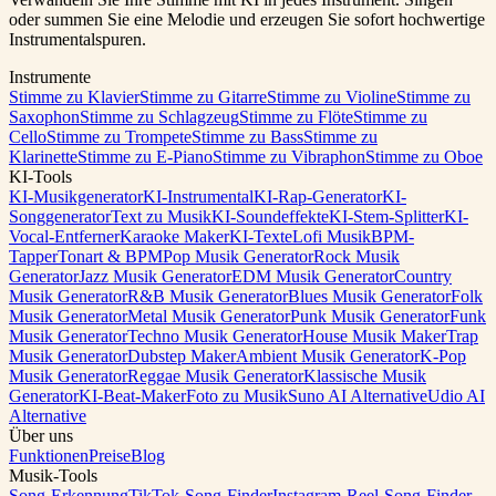
oder summen Sie eine Melodie und erzeugen Sie sofort hochwertige
Instrumentalspuren.
Instrumente
Stimme zu Klavier
Stimme zu Gitarre
Stimme zu Violine
Stimme zu
Saxophon
Stimme zu Schlagzeug
Stimme zu Flöte
Stimme zu
Cello
Stimme zu Trompete
Stimme zu Bass
Stimme zu
Klarinette
Stimme zu E-Piano
Stimme zu Vibraphon
Stimme zu Oboe
KI-Tools
KI-Musikgenerator
KI-Instrumental
KI-Rap-Generator
KI-
Songgenerator
Text zu Musik
KI-Soundeffekte
KI-Stem-Splitter
KI-
Vocal-Entferner
Karaoke Maker
KI-Texte
Lofi Musik
BPM-
Tapper
Tonart & BPM
Pop Musik Generator
Rock Musik
Generator
Jazz Musik Generator
EDM Musik Generator
Country
Musik Generator
R&B Musik Generator
Blues Musik Generator
Folk
Musik Generator
Metal Musik Generator
Punk Musik Generator
Funk
Musik Generator
Techno Musik Generator
House Musik Maker
Trap
Musik Generator
Dubstep Maker
Ambient Musik Generator
K-Pop
Musik Generator
Reggae Musik Generator
Klassische Musik
Generator
KI-Beat-Maker
Foto zu Musik
Suno AI Alternative
Udio AI
Alternative
Über uns
Funktionen
Preise
Blog
Musik-Tools
Song-Erkennung
TikTok-Song-Finder
Instagram-Reel-Song-Finder