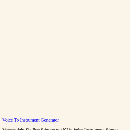
Stimme zu Klavier
Klassischer Flugel-Sound
Stimme zu Violine
Ausdrucksstarke Solo-Violine
Kostenlos zu Klarinette konvertieren
Alle Instrumente
Voice To Instrument Generator
anzeigen
Verwandeln Sie Ihre Stimme mit KI in jedes Instrument. Singen