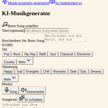
Musik kostenlos generieren
So funktioniert es
KI-Musikgenerator
Ihren Song erstellen
Titel (optional)
Beschreiben Sie Ihren Song
0
/1000
Stil
Pop
Rock
Hip Hop
R&B
Jazz
Classical
Electronic
Country
Mehr
Stimmung
Happy
Sad
Energetic
Chill
Romantic
Dark
Epic
Dreamy
Mehr
Modus
Song
Instrumental
Songtexte
KI schreiben