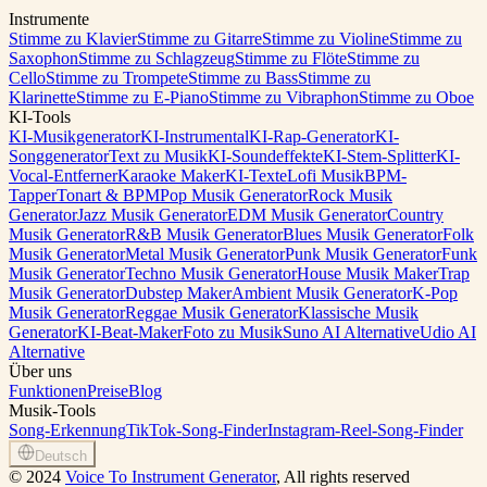
Instrumente
Stimme zu Klavier
Stimme zu Gitarre
Stimme zu Violine
Stimme zu
Saxophon
Stimme zu Schlagzeug
Stimme zu Flöte
Stimme zu
Cello
Stimme zu Trompete
Stimme zu Bass
Stimme zu
Klarinette
Stimme zu E-Piano
Stimme zu Vibraphon
Stimme zu Oboe
KI-Tools
KI-Musikgenerator
KI-Instrumental
KI-Rap-Generator
KI-
Songgenerator
Text zu Musik
KI-Soundeffekte
KI-Stem-Splitter
KI-
Vocal-Entferner
Karaoke Maker
KI-Texte
Lofi Musik
BPM-
Tapper
Tonart & BPM
Pop Musik Generator
Rock Musik
Generator
Jazz Musik Generator
EDM Musik Generator
Country
Musik Generator
R&B Musik Generator
Blues Musik Generator
Folk
Musik Generator
Metal Musik Generator
Punk Musik Generator
Funk
Musik Generator
Techno Musik Generator
House Musik Maker
Trap
Musik Generator
Dubstep Maker
Ambient Musik Generator
K-Pop
Musik Generator
Reggae Musik Generator
Klassische Musik
Generator
KI-Beat-Maker
Foto zu Musik
Suno AI Alternative
Udio AI
Alternative
Über uns
Funktionen
Preise
Blog
Musik-Tools
Song-Erkennung
TikTok-Song-Finder
Instagram-Reel-Song-Finder
Deutsch
©
2024
Voice To Instrument Generator
, All rights reserved