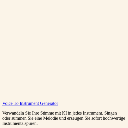
Wie lang sind die generierten Songs?
Benötige ich musikalische Kenntnisse zur Nutzung?
Wie viele Credits kostet jede Generierung?
Voice To Instrument Generator
Musik kostenlos generieren
Preise ansehen
Verwandeln Sie Ihre Stimme mit KI in jedes Instrument. Singen
oder summen Sie eine Melodie und erzeugen Sie sofort hochwertige
Instrumentalspuren.