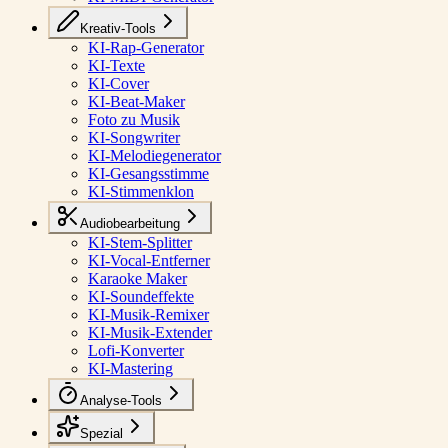
Kreativ-Tools
KI-Rap-Generator
KI-Texte
KI-Cover
KI-Beat-Maker
Foto zu Musik
KI-Songwriter
KI-Melodiegenerator
KI-Gesangsstimme
KI-Stimmenklon
Audiobearbeitung
KI-Stem-Splitter
KI-Vocal-Entferner
Karaoke Maker
KI-Soundeffekte
KI-Musik-Remixer
KI-Musik-Extender
Lofi-Konverter
KI-Mastering
Analyse-Tools
Spezial