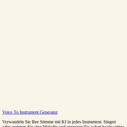
Wie lang sind die generierten Instrumentaltracks?
Benötige ich musikalische Kenntnisse zur Nutzung der Presets?
Wie viele Credits kostet jede Generierung?
Voice To Instrument Generator
Instrumental kostenlos generieren
Preise ansehen
Verwandeln Sie Ihre Stimme mit KI in jedes Instrument. Singen
oder summen Sie eine Melodie und erzeugen Sie sofort hochwertige