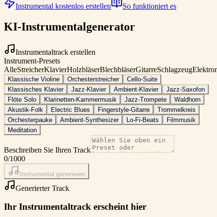
Instrumental kostenlos erstellen
So funktioniert es
KI-Instrumentalgenerator
Instrumentaltrack erstellen
Instrument-Presets
Alle
Streicher
Klavier
Holzbläser
Blechbläser
Gitarre
Schlagzeug
Elektro
Klassische Violine
Orchesterstreicher
Cello-Suite
Klassisches Klavier
Jazz-Klavier
Ambient-Klavier
Jazz-Saxofon
Flöte Solo
Klarinetten-Kammermusik
Jazz-Trompete
Waldhorn
Akustik-Folk
Electric Blues
Fingerstyle-Gitarre
Trommelkreis
Orchesterpauke
Ambient-Synthesizer
Lo-Fi-Beats
Filmmusik
Meditation
Beschreiben Sie Ihren Track
0
/1000
Instrumental generieren
Generierter Track
Ihr Instrumentaltrack erscheint hier