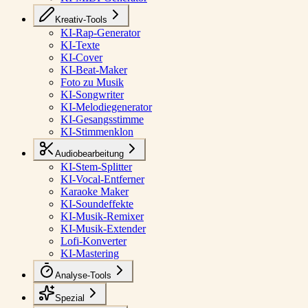
Kreativ-Tools
KI-Rap-Generator
KI-Texte
KI-Cover
KI-Beat-Maker
Foto zu Musik
KI-Songwriter
KI-Melodiegenerator
KI-Gesangsstimme
KI-Stimmenklon
Audiobearbeitung
KI-Stem-Splitter
KI-Vocal-Entferner
Karaoke Maker
KI-Soundeffekte
KI-Musik-Remixer
KI-Musik-Extender
Lofi-Konverter
KI-Mastering
Analyse-Tools
Spezial