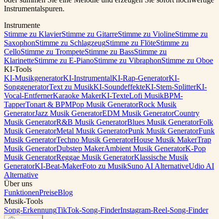
Instrumentalspuren.
Instrumente
Stimme zu Klavier
Stimme zu Gitarre
Stimme zu Violine
Stimme zu
Saxophon
Stimme zu Schlagzeug
Stimme zu Flöte
Stimme zu
Cello
Stimme zu Trompete
Stimme zu Bass
Stimme zu
Klarinette
Stimme zu E-Piano
Stimme zu Vibraphon
Stimme zu Oboe
KI-Tools
KI-Musikgenerator
KI-Instrumental
KI-Rap-Generator
KI-
Songgenerator
Text zu Musik
KI-Soundeffekte
KI-Stem-Splitter
KI-
Vocal-Entferner
Karaoke Maker
KI-Texte
Lofi Musik
BPM-
Tapper
Tonart & BPM
Pop Musik Generator
Rock Musik
Generator
Jazz Musik Generator
EDM Musik Generator
Country
Musik Generator
R&B Musik Generator
Blues Musik Generator
Folk
Musik Generator
Metal Musik Generator
Punk Musik Generator
Funk
Musik Generator
Techno Musik Generator
House Musik Maker
Trap
Musik Generator
Dubstep Maker
Ambient Musik Generator
K-Pop
Musik Generator
Reggae Musik Generator
Klassische Musik
Generator
KI-Beat-Maker
Foto zu Musik
Suno AI Alternative
Udio AI
Alternative
Über uns
Funktionen
Preise
Blog
Musik-Tools
Song-Erkennung
TikTok-Song-Finder
Instagram-Reel-Song-Finder