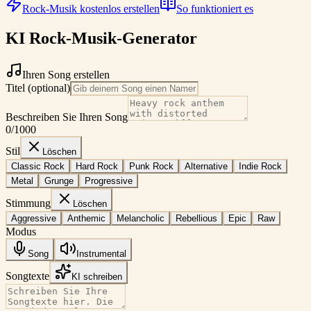
Rock-Musik kostenlos erstellen
So funktioniert es
KI Rock-Musik-Generator
Ihren Song erstellen
Titel (optional)
Beschreiben Sie Ihren Song
0
/1000
Stil
Löschen
Classic Rock
Hard Rock
Punk Rock
Alternative
Indie Rock
Metal
Grunge
Progressive
Stimmung
Löschen
Aggressive
Anthemic
Melancholic
Rebellious
Epic
Raw
Modus
Song
Instrumental
Songtexte
KI schreiben