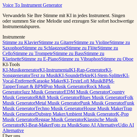
Voice To Instrument Generator
0:00
/
0:00
Verwandeln Sie Ihre Stimme mit KI in jedes Instrument. Singen
oder summen Sie eine Melodie und erzeugen Sie sofort hochwertige
Instrumentalspuren.
Instrumente
Stimme zu Klavier
Stimme zu Gitarre
Stimme zu Violine
Stimme zu
Saxophon
Stimme zu Schlagzeug
Stimme zu Flöte
Stimme zu
Cello
Stimme zu Trompete
Stimme zu Bass
Stimme zu
Klarinette
Stimme zu E-Piano
Stimme zu Vibraphon
Stimme zu Oboe
KI-Tools
KI-Musikgenerator
KI-Instrumental
KI-Rap-Generator
KI-
Songgenerator
Text zu Musik
KI-Soundeffekte
KI-Stem-Splitter
KI-
Vocal-Entferner
Karaoke Maker
KI-Texte
Lofi Musik
BPM-
Tapper
Tonart & BPM
Pop Musik Generator
Rock Musik
Generator
Jazz Musik Generator
EDM Musik Generator
Country
Musik Generator
R&B Musik Generator
Blues Musik Generator
Folk
Musik Generator
Metal Musik Generator
Punk Musik Generator
Funk
Musik Generator
Techno Musik Generator
House Musik Maker
Trap
Musik Generator
Dubstep Maker
Ambient Musik Generator
K-Pop
Musik Generator
Reggae Musik Generator
Klassische Musik
Generator
KI-Beat-Maker
Foto zu Musik
Suno AI Alternative
Udio AI
Alternative
Über uns