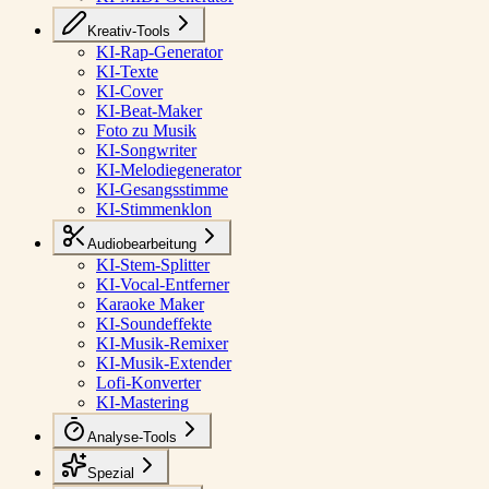
Kreativ-Tools
KI-Rap-Generator
KI-Texte
KI-Cover
KI-Beat-Maker
Foto zu Musik
KI-Songwriter
KI-Melodiegenerator
KI-Gesangsstimme
KI-Stimmenklon
Audiobearbeitung
KI-Stem-Splitter
KI-Vocal-Entferner
Karaoke Maker
KI-Soundeffekte
KI-Musik-Remixer
KI-Musik-Extender
Lofi-Konverter
KI-Mastering
Analyse-Tools
Spezial