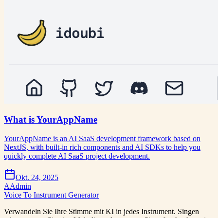
What is YourAppName
YourAppName is an AI SaaS development framework based on
NextJS, with built-in rich components and AI SDKs to help you
quickly complete AI SaaS project development.
Okt. 24, 2025
A
Admin
Voice To Instrument Generator
Verwandeln Sie Ihre Stimme mit KI in jedes Instrument. Singen