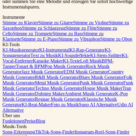
oder summen Sie eine Melodie und erzeugen Sie sofort hochwertige
Instrumentalspuren.
Instrumente
Stimme zu Klavier
Stimme zu Gitarre
Stimme zu Violine
Stimme zu
Saxophon
Stimme zu Schlagzeug
Stimme zu Flöte
Stimme zu
Cello
Stimme zu Trompete
Stimme zu Bass
Stimme zu
Klarinette
Stimme zu E-Piano
Stimme zu Vibraphon
Stimme zu Oboe
KI-Tools
KI-Musikgenerator
KI-Instrumental
KI-Rap-Generator
KI-
Songgenerator
Text zu Musik
KI-Soundeffekte
KI-Stem-Splitter
KI-
Vocal-Entferner
Karaoke Maker
KI-Texte
Lofi Musik
BPM-
Tapper
Tonart & BPM
Pop Musik Generator
Rock Musik
Generator
Jazz Musik Generator
EDM Musik Generator
Country
Musik Generator
R&B Musik Generator
Blues Musik Generator
Folk
Musik Generator
Metal Musik Generator
Punk Musik Generator
Funk
Musik Generator
Techno Musik Generator
House Musik Maker
Trap
Musik Generator
Dubstep Maker
Ambient Musik Generator
K-Pop
Musik Generator
Reggae Musik Generator
Klassische Musik
Generator
KI-Beat-Maker
Foto zu Musik
Suno AI Alternative
Udio AI
Alternative
Über uns
Funktionen
Preise
Blog
Musik-Tools
Song-Erkennung
TikTok-Song-Finder
Instagram-Reel-Song-Finder