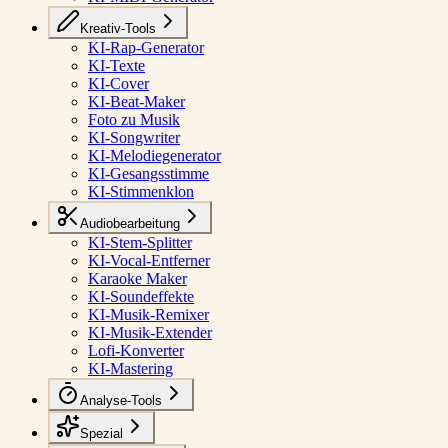
Kreativ-Tools
KI-Rap-Generator
KI-Texte
KI-Cover
KI-Beat-Maker
Foto zu Musik
KI-Songwriter
KI-Melodiegenerator
KI-Gesangsstimme
KI-Stimmenklon
Audiobearbeitung
KI-Stem-Splitter
KI-Vocal-Entferner
Karaoke Maker
KI-Soundeffekte
KI-Musik-Remixer
KI-Musik-Extender
Lofi-Konverter
KI-Mastering
Analyse-Tools
Spezial