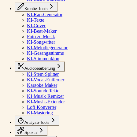
Kreativ-Tools
KI-Rap-Generator
KI-Texte
KI-Cover
KI-Beat-Maker
Foto zu Musik
KI-Songwriter
KI-Melodiegenerator
KI-Gesangsstimme
KI-Stimmenklon
Audiobearbeitung
KI-Stem-Splitter
KI-Vocal-Entferner
Karaoke Maker
KI-Soundeffekte
KI-Musik-Remixer
KI-Musik-Extender
Lofi-Konverter
KI-Mastering
Analyse-Tools
Spezial