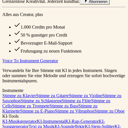
Grenzenlose Kreativitat. Jederzeit kundbar.
Abonnieren
Alles aus Creator, plus
1.000 Credits pro Monat
50 % gunstiger pro Credit
Bevorzugter E-Mail-Support
Fruhzugang zu neuen Funktionen
Voice To Instrument Generator
Verwandeln Sie Ihre Stimme mit KI in jedes Instrument. Singen
oder summen Sie eine Melodie und erzeugen Sie sofort hochwertige
Instrumentalspuren.
Instrumente
Stimme zu Klavier
Stimme zu Gitarre
Stimme zu Violine
Stimme zu
Saxophon
Stimme zu Schlagzeug
Stimme zu Flöte
Stimme zu
Cello
Stimme zu Trompete
Stimme zu Bass
Stimme zu
Klarinette
Stimme zu E-Piano
Stimme zu Vibraphon
Stimme zu Oboe
KI-Tools
KI-Musikgenerator
KI-Instrumental
KI-Rap-Generator
KI-
Songgenerator
Text zu Musik
KI-Soundeffekte
KI-Stem-Splitter
KI-