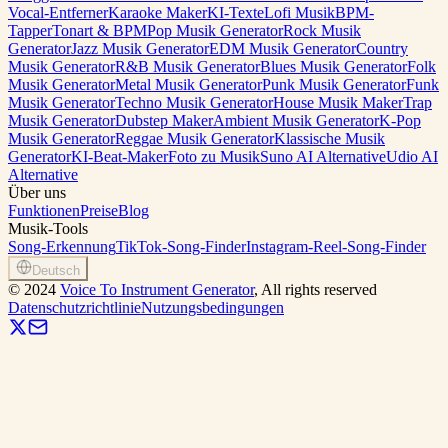
Vocal-Entferner
Karaoke Maker
KI-Texte
Lofi Musik
BPM-
Tapper
Tonart & BPM
Pop Musik Generator
Rock Musik
Generator
Jazz Musik Generator
EDM Musik Generator
Country
Musik Generator
R&B Musik Generator
Blues Musik Generator
Folk
Musik Generator
Metal Musik Generator
Punk Musik Generator
Funk
Musik Generator
Techno Musik Generator
House Musik Maker
Trap
Musik Generator
Dubstep Maker
Ambient Musik Generator
K-Pop
Musik Generator
Reggae Musik Generator
Klassische Musik
Generator
KI-Beat-Maker
Foto zu Musik
Suno AI Alternative
Udio AI
Alternative
Über uns
Funktionen
Preise
Blog
Musik-Tools
Song-Erkennung
TikTok-Song-Finder
Instagram-Reel-Song-Finder
Deutsch
©
2024
Voice To Instrument Generator
, All rights reserved
Datenschutzrichtlinie
Nutzungsbedingungen