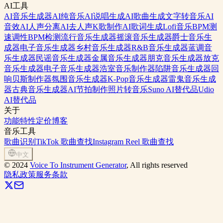
AI工具
AI音乐生成器
AI纯音乐
AI说唱生成
AI歌曲生成
文字转音乐
AI
音效
AI人声分离
AI去人声
K歌制作
AI歌词生成
Lofi音乐
BPM测
速
调性BPM检测
流行音乐生成器
摇滚音乐生成器
爵士音乐生
成器
电子音乐生成器
乡村音乐生成器
R&B音乐生成器
蓝调音
乐生成器
民谣音乐生成器
金属音乐生成器
朋克音乐生成器
放克
音乐生成器
电子音乐生成器
浩室音乐制作器
陷阱音乐生成器
回
响贝斯制作器
氛围音乐生成器
K-Pop音乐生成器
雷鬼音乐生成
器
古典音乐生成器
AI节拍制作
照片转音乐
Suno AI替代品
Udio
AI替代品
关于
功能特性
定价
博客
音乐工具
歌曲识别
TikTok 歌曲查找
Instagram Reel 歌曲查找
中文
©
2024
Voice To Instrument Generator
, All rights reserved
隐私政策
服务条款