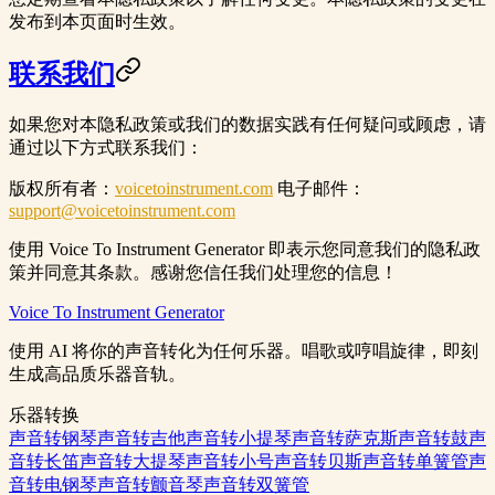
发布到本页面时生效。
联系我们
如果您对本隐私政策或我们的数据实践有任何疑问或顾虑，请
通过以下方式联系我们：
版权所有者
：
voicetoinstrument.com
电子邮件
：
support@voicetoinstrument.com
使用 Voice To Instrument Generator 即表示您同意我们的隐私政
策并同意其条款。感谢您信任我们处理您的信息！
Voice To Instrument Generator
使用 AI 将你的声音转化为任何乐器。唱歌或哼唱旋律，即刻
生成高品质乐器音轨。
乐器转换
声音转钢琴
声音转吉他
声音转小提琴
声音转萨克斯
声音转鼓
声
音转长笛
声音转大提琴
声音转小号
声音转贝斯
声音转单簧管
声
音转电钢琴
声音转颤音琴
声音转双簧管