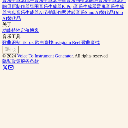
音乐生成器
电子音乐生成器
浩室音乐制作器
陷阱音乐生成器
回
响贝斯制作器
氛围音乐生成器
K-Pop音乐生成器
雷鬼音乐生成
器
古典音乐生成器
AI节拍制作
照片转音乐
Suno AI替代品
Udio
AI替代品
关于
功能特性
定价
博客
音乐工具
歌曲识别
TikTok 歌曲查找
Instagram Reel 歌曲查找
中文
©
2024
Voice To Instrument Generator
, All rights reserved
隐私政策
服务条款