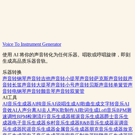
Voice To Instrument Generator
检测调性与BPM
探索AI工具
使用 AI 将你的声音转化为任何乐器。唱歌或哼唱旋律，即刻
生成高品质乐器音轨。
乐器转换
声音转钢琴
声音转吉他
声音转小提琴
声音转萨克斯
声音转鼓
声
音转长笛
声音转大提琴
声音转小号
声音转贝斯
声音转单簧管
声
音转电钢琴
声音转颤音琴
声音转双簧管
AI工具
AI音乐生成器
AI纯音乐
AI说唱生成
AI歌曲生成
文字转音乐
AI
音效
AI人声分离
AI去人声
K歌制作
AI歌词生成
Lofi音乐
BPM测
速
调性BPM检测
流行音乐生成器
摇滚音乐生成器
爵士音乐生
成器
电子音乐生成器
乡村音乐生成器
R&B音乐生成器
蓝调音
乐生成器
民谣音乐生成器
金属音乐生成器
朋克音乐生成器
放克