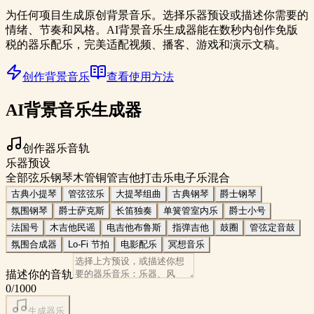
为任何项目生成原创背景音乐。选择乐器预设或描述你需要的
情绪、节奏和风格。AI背景音乐生成器能在数秒内创作免版
税的器乐配乐，完美适配视频、播客、游戏和演示文稿。
创作背景音乐
查看使用方法
AI背景音乐生成器
创作器乐音轨
乐器预设
全部
弦乐
钢琴
木管
铜管
吉他
打击乐
电子乐
混合
古典小提琴
管弦弦乐
大提琴组曲
古典钢琴
爵士钢琴
氛围钢琴
爵士萨克斯
长笛独奏
单簧管室内乐
爵士小号
法国号
木吉他民谣
电吉他布鲁斯
指弹吉他
鼓圈
管弦定音鼓
氛围合成器
Lo-Fi 节拍
电影配乐
冥想音乐
描述你的音轨
0
/1000
生成器乐