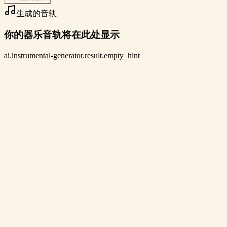
生成的音轨
你的器乐音轨将在此处显示
ai.instrumental-generator.result.empty_hint
氛围背景音乐
0:00
/
0:00
柔和铺底、轻柔钢琴