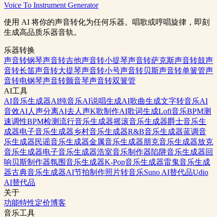
Voice To Instrument Generator
生成背景音乐
查看定价
使用 AI 将你的声音转化为任何乐器。唱歌或哼唱旋律，即刻
生成高品质乐器音轨。
乐器转换
声音转钢琴
声音转吉他
声音转小提琴
声音转萨克斯
声音转鼓
声
音转长笛
声音转大提琴
声音转小号
声音转贝斯
声音转单簧管
声
音转电钢琴
声音转颤音琴
声音转双簧管
AI工具
AI音乐生成器
AI纯音乐
AI说唱生成
AI歌曲生成
文字转音乐
AI
音效
AI人声分离
AI去人声
K歌制作
AI歌词生成
Lofi音乐
BPM测
速
调性BPM检测
流行音乐生成器
摇滚音乐生成器
爵士音乐生
成器
电子音乐生成器
乡村音乐生成器
R&B音乐生成器
蓝调音
乐生成器
民谣音乐生成器
金属音乐生成器
朋克音乐生成器
放克
音乐生成器
电子音乐生成器
浩室音乐制作器
陷阱音乐生成器
回
响贝斯制作器
氛围音乐生成器
K-Pop音乐生成器
雷鬼音乐生成
器
古典音乐生成器
AI节拍制作
照片转音乐
Suno AI替代品
Udio
AI替代品
关于
功能特性
定价
博客
音乐工具