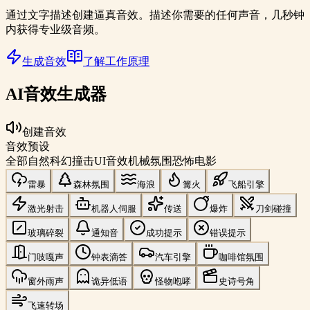
通过文字描述创建逼真音效。描述你需要的任何声音，几秒钟
内获得专业级音频。
生成音效
了解工作原理
AI音效生成器
创建音效
音效预设
全部
自然
科幻
撞击
UI音效
机械
氛围
恐怖
电影
雷暴
森林氛围
海浪
篝火
飞船引擎
激光射击
机器人伺服
传送
爆炸
刀剑碰撞
玻璃碎裂
通知音
成功提示
错误提示
门吱嘎声
钟表滴答
汽车引擎
咖啡馆氛围
窗外雨声
诡异低语
怪物咆哮
史诗号角
飞速转场