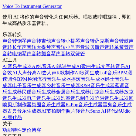
Voice To Instrument Generator
生成音效
查看定价
使用 AI 将你的声音转化为任何乐器。唱歌或哼唱旋律，即刻
生成高品质乐器音轨。
乐器转换
声音转钢琴
声音转吉他
声音转小提琴
声音转萨克斯
声音转鼓
声
音转长笛
声音转大提琴
声音转小号
声音转贝斯
声音转单簧管
声
音转电钢琴
声音转颤音琴
声音转双簧管
AI工具
AI音乐生成器
AI纯音乐
AI说唱生成
AI歌曲生成
文字转音乐
AI
音效
AI人声分离
AI去人声
K歌制作
AI歌词生成
Lofi音乐
BPM测
速
调性BPM检测
流行音乐生成器
摇滚音乐生成器
爵士音乐生
成器
电子音乐生成器
乡村音乐生成器
R&B音乐生成器
蓝调音
乐生成器
民谣音乐生成器
金属音乐生成器
朋克音乐生成器
放克
音乐生成器
电子音乐生成器
浩室音乐制作器
陷阱音乐生成器
回
响贝斯制作器
氛围音乐生成器
K-Pop音乐生成器
雷鬼音乐生成
器
古典音乐生成器
AI节拍制作
照片转音乐
Suno AI替代品
Udio
AI替代品
关于
功能特性
定价
博客