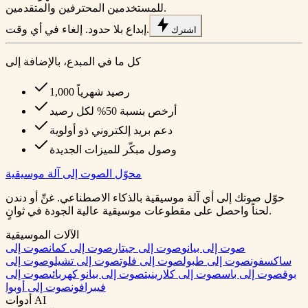
للمستخدمين المحترفين والمتقدمين.
إبداع بلا حدود. إلغاء في أي وقت.
اشترك
كل ما في المبدع، بالإضافة إلى
1,000 رصيد شهرياً
أرخص بنسبة 50% لكل رصيد
دعم بريد إلكتروني ذو أولوية
وصول مبكّر للميزات الجديدة
محوّل الصوت إلى آلة موسيقية
حوّل صوتك إلى أي آلة موسيقية بالذكاء الاصطناعي. غنِّ أو دندن
لحناً واحصل على مقطوعات موسيقية عالية الجودة في ثوانٍ.
الآلات الموسيقية
صوت إلى بيانو
صوت إلى جيتار
صوت إلى كمان
صوت إلى
ساكسفون
صوت إلى طبول
صوت إلى فلوت
صوت إلى تشيلو
صوت إلى
بوق
صوت إلى باس
صوت إلى كلارينيت
صوت إلى بيانو كهربائي
صوت إلى
فيبرافون
صوت إلى أوبوا
أدوات AI