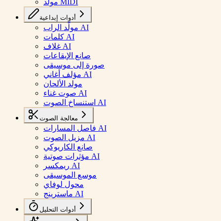
مولد MIDI
أدوات إبداعية
مولّد الراب AI
كلمات AI
غلاف AI
صانع الإيقاعات
صورة إلى موسيقى
مؤلف أغاني AI
مولد الألحان
صوت غناء AI
استنساخ الصوت AI
معالجة الصوت
فاصل المسارات AI
مزيل الصوت AI
صانع الكاريوكي
مؤثرات صوتية AI
ريمكسر AI
موسع الموسيقى
محول لوفاي
ماسترينج AI
أدوات التحليل