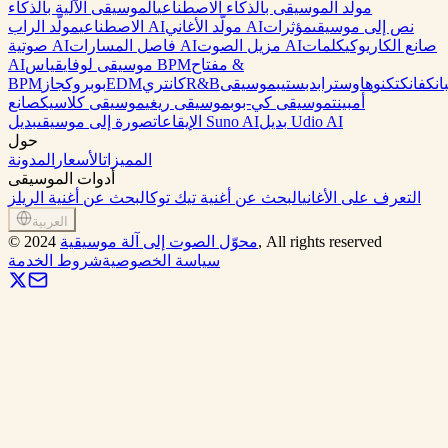
مولد الموسيقى بالذكاء الاصطناعي
الموسيقى الآلية بالذكاء
نص إلى موسيقى
مؤثرات
مولّد الأغاني AI
مولّد الراب AI
الاصطناعي
صانع الكاريوكي
كلمات
مزيل الصوت AI
فاصل المسارات AI
صوتية AI
مفتاح &
قياس BPM
موسيقى لوفاي
AI
انك
فانك
تكنو
هاوس
تراب
دبستيب
موسيقى
R&B
كانتري
EDM
بوب
روك
جاز
BPM
أمبينت
موسيقى كي-بوب
موسيقى ريغي
موسيقى كلاسيك
صانع
بديل Udio AI
بديل Suno AI
الإيقاعات
صورة إلى موسيقى
حول
المميزات
الأسعار
المدونة
أدوات الموسيقى
التعرف على الأغاني
البحث عن أغنية تيك توك
البحث عن أغنية الريلز
العربية
, All rights reserved
محوّل الصوت إلى آلة موسيقية
2024
©
سياسة الخصوصية
شروط الخدمة