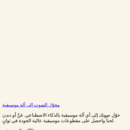
هل يمكنني تحويل تسجيل صوتي واحد إلى آلات متعددة؟
ما جودة التسجيل التي تعطي أفضل النتائج؟
هل يتم تخزين أو مشاركة الصوت المرفوع؟
محوّل الصوت إلى آلة موسيقية
حوّل مجاناً
اعرف المزيد
حوّل صوتك إلى أي آلة موسيقية بالذكاء الاصطناعي. غنِّ أو دندن
لحناً واحصل على مقطوعات موسيقية عالية الجودة في ثوانٍ.