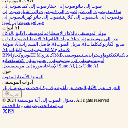
الآلات الموسيقية
صوت إلى بيانو
صوت إلى جيتار
صوت إلى كمان
صوت إلى
ساكسفون
صوت إلى طبول
صوت إلى فلوت
صوت إلى تشيلو
صوت إلى
بوق
صوت إلى باس
صوت إلى كلارينيت
صوت إلى بيانو كهربائي
صوت إلى
فيبرافون
صوت إلى أوبوا
أدوات AI
مولد الموسيقى بالذكاء الاصطناعي
الموسيقى الآلية بالذكاء
نص إلى موسيقى
مؤثرات
مولّد الأغاني AI
مولّد الراب AI
الاصطناعي
صانع الكاريوكي
كلمات
مزيل الصوت AI
فاصل المسارات AI
صوتية AI
مفتاح &
قياس BPM
موسيقى لوفاي
AI
انك
فانك
تكنو
هاوس
تراب
دبستيب
موسيقى
R&B
كانتري
EDM
بوب
روك
جاز
BPM
أمبينت
موسيقى كي-بوب
موسيقى ريغي
موسيقى كلاسيك
صانع
بديل Udio AI
بديل Suno AI
الإيقاعات
صورة إلى موسيقى
حول
المميزات
الأسعار
المدونة
أدوات الموسيقى
التعرف على الأغاني
البحث عن أغنية تيك توك
البحث عن أغنية الريلز
العربية
, All rights reserved
محوّل الصوت إلى آلة موسيقية
2024
©
سياسة الخصوصية
شروط الخدمة