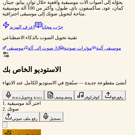
يحوّله إلى أصوات آلات موسيقية واقعية خلال ثوانٍ. بيانو، جيتار،
كمان، عود، ساكسفون، ناي، طبول، وأكثر من 100 آلة موسيقية
متاحة لتحويل صوتك إلى موسيقى احترافية.
جرّب مجاناً
اعرف المزيد
تقنية تحويل الصوت بالذكاء الاصطناعي
موسيقى آلية
مؤثرات صوتية
موسيقى AI
صوت إلى آلة
الاستوديو الخاص بك
أنشئ مقطوعة جديدة — ستُفتح في الاستوديو الكامل عند الانتهاء
رفع
رفع
كوفر
كوفر
وصف
وصف
دندنة وتحويل
دندنة
1. اختر آلة موسيقية
2. صوتك
تسجيل
رفع ملف صوتي