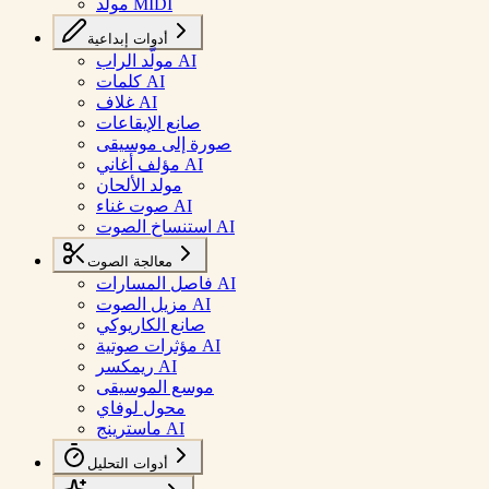
مولد MIDI
أدوات إبداعية
مولّد الراب AI
كلمات AI
غلاف AI
صانع الإيقاعات
صورة إلى موسيقى
مؤلف أغاني AI
مولد الألحان
صوت غناء AI
استنساخ الصوت AI
معالجة الصوت
فاصل المسارات AI
مزيل الصوت AI
صانع الكاريوكي
مؤثرات صوتية AI
ريمكسر AI
موسع الموسيقى
محول لوفاي
ماسترينج AI
أدوات التحليل