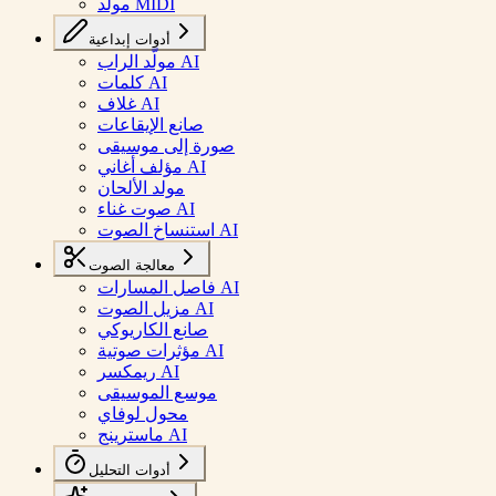
مولد MIDI
أدوات إبداعية
مولّد الراب AI
كلمات AI
غلاف AI
صانع الإيقاعات
صورة إلى موسيقى
مؤلف أغاني AI
مولد الألحان
صوت غناء AI
استنساخ الصوت AI
معالجة الصوت
فاصل المسارات AI
مزيل الصوت AI
صانع الكاريوكي
مؤثرات صوتية AI
ريمكسر AI
موسع الموسيقى
محول لوفاي
ماسترينج AI
أدوات التحليل