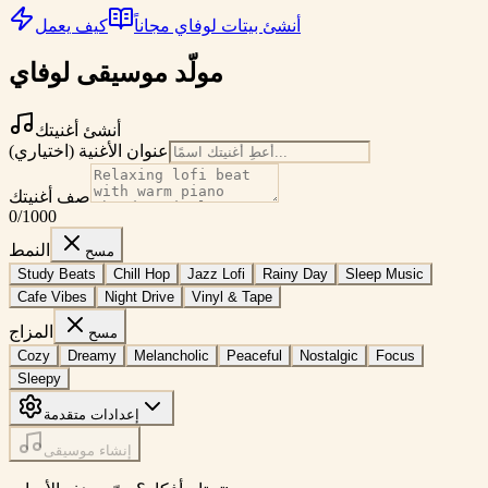
أنشئ بيتات لوفاي مجاناً
كيف يعمل
مولّد موسيقى لوفاي
أنشئ أغنيتك
عنوان الأغنية (اختياري)
صف أغنيتك
0
/1000
النمط
مسح
Study Beats
Chill Hop
Jazz Lofi
Rainy Day
Sleep Music
Cafe Vibes
Night Drive
Vinyl & Tape
المزاج
مسح
Cozy
Dreamy
Melancholic
Peaceful
Nostalgic
Focus
Sleepy
إعدادات متقدمة
إنشاء موسيقى