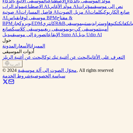
مولد الموسيقى بالذكاء الاصطناعي
الموسيقى الآلية بالذكاء
نص إلى موسيقى
مؤثرات
مولّد الأغاني AI
مولّد الراب AI
الاصطناعي
صانع الكاريوكي
كلمات
مزيل الصوت AI
فاصل المسارات AI
صوتية AI
مفتاح &
قياس BPM
موسيقى لوفاي
AI
انك
فانك
تكنو
هاوس
تراب
دبستيب
موسيقى
R&B
كانتري
EDM
بوب
روك
جاز
BPM
أمبينت
موسيقى كي-بوب
موسيقى ريغي
موسيقى كلاسيك
صانع
بديل Udio AI
بديل Suno AI
الإيقاعات
صورة إلى موسيقى
حول
المميزات
الأسعار
المدونة
أدوات الموسيقى
التعرف على الأغاني
البحث عن أغنية تيك توك
البحث عن أغنية الريلز
العربية
, All rights reserved
محوّل الصوت إلى آلة موسيقية
2024
©
سياسة الخصوصية
شروط الخدمة