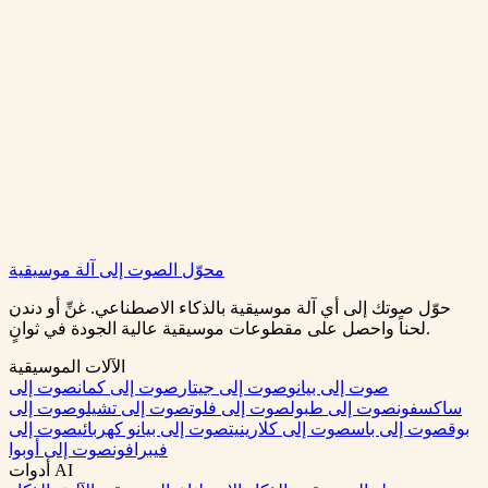
أنشئ بيتات لوفاي مجاناً
عرض الأسعار
Lofi Music Generator
محوّل الصوت إلى آلة موسيقية
0:00
/
0:00
حوّل صوتك إلى أي آلة موسيقية بالذكاء الاصطناعي. غنِّ أو دندن
لحناً واحصل على مقطوعات موسيقية عالية الجودة في ثوانٍ.
الآلات الموسيقية
صوت إلى بيانو
صوت إلى جيتار
صوت إلى كمان
صوت إلى
ساكسفون
صوت إلى طبول
صوت إلى فلوت
صوت إلى تشيلو
صوت إلى
بوق
صوت إلى باس
صوت إلى كلارينيت
صوت إلى بيانو كهربائي
صوت إلى
فيبرافون
صوت إلى أوبوا
أدوات AI