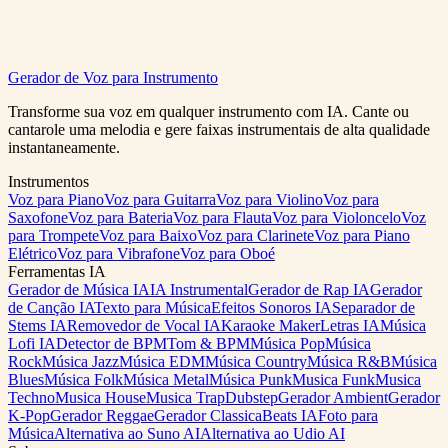
Gerador de Voz para Instrumento
Gerar EDM Gratis
Ver Precos
Transforme sua voz em qualquer instrumento com IA. Cante ou
cantarole uma melodia e gere faixas instrumentais de alta qualidade
instantaneamente.
Instrumentos
Voz para Piano
Voz para Guitarra
Voz para Violino
Voz para
Saxofone
Voz para Bateria
Voz para Flauta
Voz para Violoncelo
Voz
para Trompete
Voz para Baixo
Voz para Clarinete
Voz para Piano
Elétrico
Voz para Vibrafone
Voz para Oboé
Ferramentas IA
Gerador de Música IA
IA Instrumental
Gerador de Rap IA
Gerador
de Canção IA
Texto para Música
Efeitos Sonoros IA
Separador de
Stems IA
Removedor de Vocal IA
Karaoke Maker
Letras IA
Música
Lofi IA
Detector de BPM
Tom & BPM
Música Pop
Música
Rock
Música Jazz
Música EDM
Música Country
Música R&B
Música
Blues
Música Folk
Música Metal
Música Punk
Musica Funk
Musica
Techno
Musica House
Musica Trap
Dubstep
Gerador Ambient
Gerador
K-Pop
Gerador Reggae
Gerador Classica
Beats IA
Foto para
Música
Alternativa ao Suno AI
Alternativa ao Udio AI