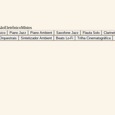
são
Eletrônico
Mistos
sico
Piano Jazz
Piano Ambient
Saxofone Jazz
Flauta Solo
Clarine
Orquestrais
Sintetizador Ambient
Beats Lo-Fi
Trilha Cinematográfica