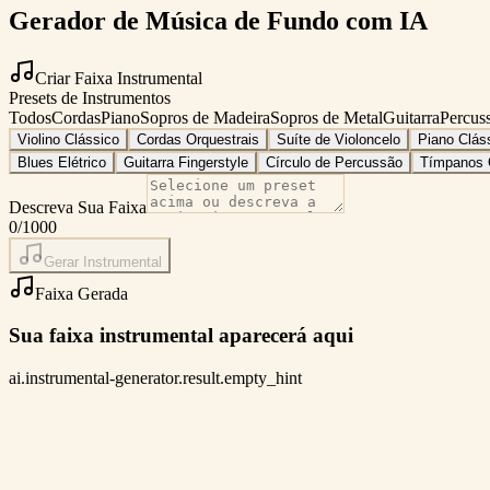
Gerador de Música de Fundo com IA
Criar Faixa Instrumental
Presets de Instrumentos
Todos
Cordas
Piano
Sopros de Madeira
Sopros de Metal
Guitarra
Percus
Violino Clássico
Cordas Orquestrais
Suíte de Violoncelo
Piano Clás
Blues Elétrico
Guitarra Fingerstyle
Círculo de Percussão
Tímpanos 
Descreva Sua Faixa
0
/1000
Gerar Instrumental
Faixa Gerada
Sua faixa instrumental aparecerá aqui
ai.instrumental-generator.result.empty_hint