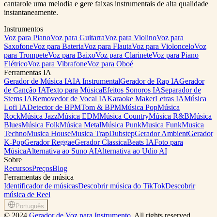
cantarole uma melodia e gere faixas instrumentais de alta qualidade
instantaneamente.
Instrumentos
Voz para Piano
Voz para Guitarra
Voz para Violino
Voz para
Saxofone
Voz para Bateria
Voz para Flauta
Voz para Violoncelo
Voz
para Trompete
Voz para Baixo
Voz para Clarinete
Voz para Piano
Elétrico
Voz para Vibrafone
Voz para Oboé
Ferramentas IA
Gerador de Música IA
IA Instrumental
Gerador de Rap IA
Gerador
de Canção IA
Texto para Música
Efeitos Sonoros IA
Separador de
Stems IA
Removedor de Vocal IA
Karaoke Maker
Letras IA
Música
Lofi IA
Detector de BPM
Tom & BPM
Música Pop
Música
Rock
Música Jazz
Música EDM
Música Country
Música R&B
Música
Blues
Música Folk
Música Metal
Música Punk
Musica Funk
Musica
Techno
Musica House
Musica Trap
Dubstep
Gerador Ambient
Gerador
K-Pop
Gerador Reggae
Gerador Classica
Beats IA
Foto para
Música
Alternativa ao Suno AI
Alternativa ao Udio AI
Sobre
Recursos
Preços
Blog
Ferramentas de música
Identificador de músicas
Descobrir música do TikTok
Descobrir
música de Reel
Português
©
2024
Gerador de Voz para Instrumento
, All rights reserved