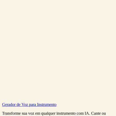
What file formats are supported?
How should I prepare my mix for mastering?
Will mastering make my quiet mix louder?
How many credits does mastering cost?
Gerador de Voz para Instrumento
Try AI Mastering Free
View Pricing
Transforme sua voz em qualquer instrumento com IA. Cante ou