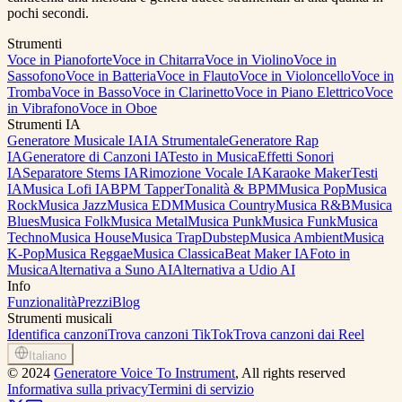
pochi secondi.
Strumenti
Voce in Pianoforte
Voce in Chitarra
Voce in Violino
Voce in
Sassofono
Voce in Batteria
Voce in Flauto
Voce in Violoncello
Voce in
Tromba
Voce in Basso
Voce in Clarinetto
Voce in Piano Elettrico
Voce
in Vibrafono
Voce in Oboe
Strumenti IA
Generatore Musicale IA
IA Strumentale
Generatore Rap
IA
Generatore di Canzoni IA
Testo in Musica
Effetti Sonori
IA
Separatore Stems IA
Rimozione Vocale IA
Karaoke Maker
Testi
IA
Musica Lofi IA
BPM Tapper
Tonalità & BPM
Musica Pop
Musica
Rock
Musica Jazz
Musica EDM
Musica Country
Musica R&B
Musica
Blues
Musica Folk
Musica Metal
Musica Punk
Musica Funk
Musica
Techno
Musica House
Musica Trap
Dubstep
Musica Ambient
Musica
K-Pop
Musica Reggae
Musica Classica
Beat Maker IA
Foto in
Musica
Alternativa a Suno AI
Alternativa a Udio AI
Info
Funzionalità
Prezzi
Blog
Strumenti musicali
Identifica canzoni
Trova canzoni TikTok
Trova canzoni dai Reel
Italiano
©
2024
Generatore Voice To Instrument
, All rights reserved
Informativa sulla privacy
Termini di servizio