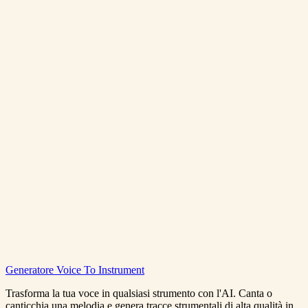
Posso generare musica per un'intera galleria?
Trasforma Foto in Musica
Vedi Prezzi
Photo To Music
Generatore Voice To Instrument
0:00
/
0:00
Trasforma la tua voce in qualsiasi strumento con l'AI. Canta o
canticchia una melodia e genera tracce strumentali di alta qualità in