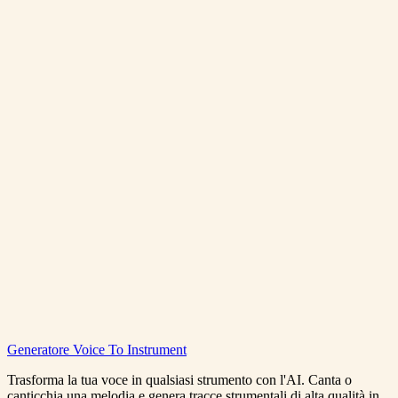
VoiceToInstrument e gratuito da provare?
Cos'e la conversione voce-strumento?
Com'e la qualita audio rispetto a Suno?
Posso usare l'audio generato per progetti commerciali?
Generatore Voice To Instrument
Inizia Gratis
Vedi i prezzi
Trasforma la tua voce in qualsiasi strumento con l'AI. Canta o
canticchia una melodia e genera tracce strumentali di alta qualità in