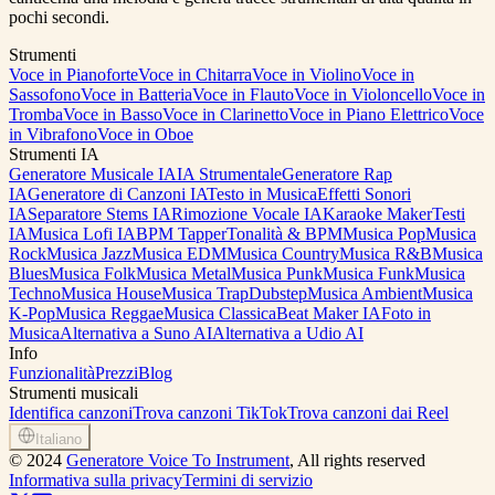
pochi secondi.
Strumenti
Voce in Pianoforte
Voce in Chitarra
Voce in Violino
Voce in
Sassofono
Voce in Batteria
Voce in Flauto
Voce in Violoncello
Voce in
Tromba
Voce in Basso
Voce in Clarinetto
Voce in Piano Elettrico
Voce
in Vibrafono
Voce in Oboe
Strumenti IA
Generatore Musicale IA
IA Strumentale
Generatore Rap
IA
Generatore di Canzoni IA
Testo in Musica
Effetti Sonori
IA
Separatore Stems IA
Rimozione Vocale IA
Karaoke Maker
Testi
IA
Musica Lofi IA
BPM Tapper
Tonalità & BPM
Musica Pop
Musica
Rock
Musica Jazz
Musica EDM
Musica Country
Musica R&B
Musica
Blues
Musica Folk
Musica Metal
Musica Punk
Musica Funk
Musica
Techno
Musica House
Musica Trap
Dubstep
Musica Ambient
Musica
K-Pop
Musica Reggae
Musica Classica
Beat Maker IA
Foto in
Musica
Alternativa a Suno AI
Alternativa a Udio AI
Info
Funzionalità
Prezzi
Blog
Strumenti musicali
Identifica canzoni
Trova canzoni TikTok
Trova canzoni dai Reel
Italiano
©
2024
Generatore Voice To Instrument
, All rights reserved
Informativa sulla privacy
Termini di servizio